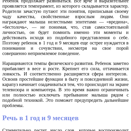
Ребенок продолжает развиваться. Все ярче и выразительнее
проявляется темперамент, из которого складывается характер.
Родители зачастую путают эти понятия, приписывая своему
чаду качества, свойственные взрослым людям. Они
награждают малыша нелестными эпитетами — «
вредина
»,
«бестолочь», — не понимая, что, став самостоятельной
личностью, он будет помнить именно эти моменты и
действовать исходя из подобного представления о себе.
Поэтому ребенок в 1 год и 9 месяцев еще острее нуждается в
понимании и сочувствии, несмотря на свое порой
совершенно неприемлемое поведение.
Наращиваются темпы физического развития. Ребенок заметно
прибавляет в весе и росте. Крепнет его сила, оттачивается
ловкость. И соответственно расширяется сфера интересов.
Освоив простейшие функции в быту и повседневной жизни,
карапуз начинает озадачиваться тем, что происходит на экране
телевизора и компьютера. В это время важно ограничивать
или полностью исключать пребывание малыша рядом с
подобной техникой. Это поможет предупредить дальнейшие
проблемы.
Речь в 1 год и 9 месяцев
Стремительно растет число слов, которые воспроизводит