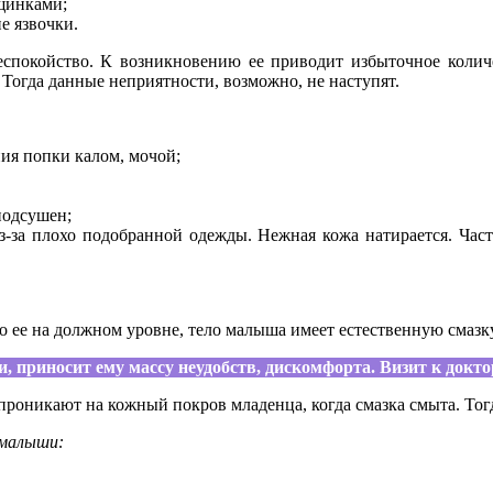
щинками;
е язвочки.
еспокойство. К возникновению ее приводит избыточное количе
Тогда данные неприятности, возможно, не наступят.
ния попки калом, мочой;
подсушен;
из-за плохо подобранной одежды. Нежная кожа натирается. Час
о ее на должном уровне, тело малыша имеет естественную смазк
 приносит ему массу неудобств, дискомфорта. Визит к докто
оникают на кожный покров младенца, когда смазка смыта. Тогда
 малыши: