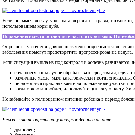
внимание, чтобы не оставалось нерастворенных кристаллов. О
Если не замечалось у малыша аллергии на травы, возможно,
использованием коры дуба.
Пораженные места оставляйте часто открытыми. Им необход
Опрелость 3 степени довольно тяжело подвергается лечению
заболевания помогут предотвратить прогрессирование недуга.
Если ситуация вышла из-под контроля и болезнь развивается, 
сочащиеся раны лучше обрабатывать средствами, сделан
различные масла, мази категорически противопоказаны. 
первое время прикладывайте на пораженные участки прим
когда мокрота пройдет, используйте цинковую пасту. Хо
Не забывайте о полноценном питании ребенка в период болезн
Чем вылечить опрелости у новорожденного на попе:
драполен;