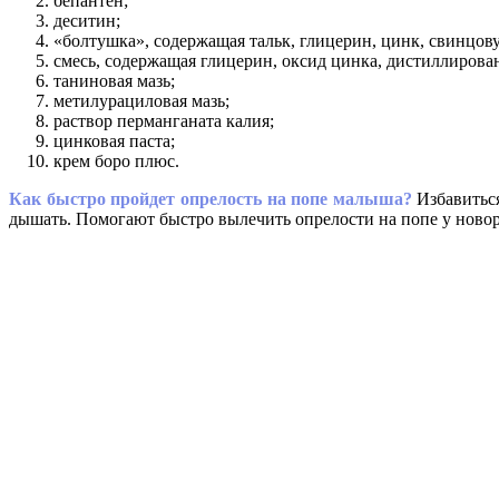
бепантен;
деситин;
«болтушка», содержащая тальк, глицерин, цинк, свинцов
смесь, содержащая глицерин, оксид цинка, дистиллирова
таниновая мазь;
метилурациловая мазь;
раствор перманганата калия;
цинковая паста;
крем боро плюс.
Как быстро пройдет опрелость на попе малыша?
Избавиться
дышать. Помогают быстро вылечить опрелости на попе у новор