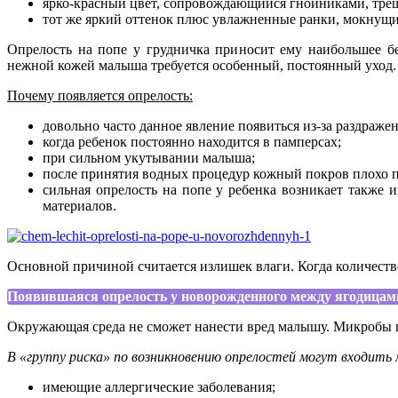
ярко-красный цвет, сопровождающийся гнойниками, тре
тот же яркий оттенок плюс увлажненные ранки, мокнущи
Опрелость на попе у грудничка приносит ему наибольшее б
нежной кожей малыша требуется особенный, постоянный уход. 
Почему появляется опрелость:
довольно часто данное явление появиться из-за раздраже
когда ребенок постоянно находится в памперсах;
при сильном укутывании малыша;
после принятия водных процедур кожный покров плохо 
сильная опрелость на попе у ребенка возникает также 
материалов.
Основной причиной считается излишек влаги. Когда количеств
Появившаяся опрелость у новорожденного между ягодицами,
Окружающая среда не сможет нанести вред малышу. Микробы пр
В «группу риска» по возникновению опрелостей могут входить
имеющие аллергические заболевания;