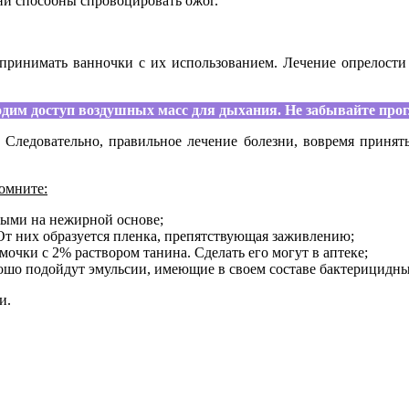
ни способны спровоцировать ожог.
 принимать ванночки с их использованием. Лечение опрелости 
им доступ воздушных масс для дыхания. Не забывайте прогл
. Следовательно, правильное лечение болезни, вовремя принят
помните:
ными на нежирной основе;
От них образуется пленка, препятствующая заживлению;
очки с 2% раствором танина. Сделать его могут в аптеке;
рошо подойдут эмульсии, имеющие в своем составе бактерицидны
и.