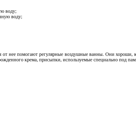
ую воду;
нную воду;
 от нее помогают регулярные воздушные ванны. Они хороши, к
ожденного крема, присыпки, используемые специально под памп