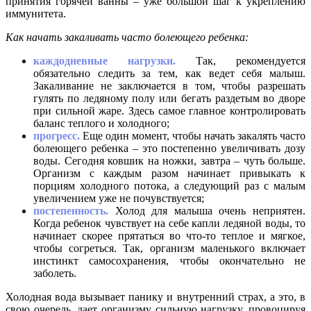
принятия горячей ванны – уже большой шаг к укреплению
иммунитета.
Как начать закаливать часто болеющего ребенка:
каждодневные нагрузки.
Так, рекомендуется
обязательно следить за тем, как ведет себя малыш.
Закаливание не заключается в том, чтобы разрешать
гулять по ледяному полу или бегать раздетым во дворе
при сильной жаре. Здесь самое главное контролировать
баланс теплого и холодного;
прогресс.
Еще один момент, чтобы начать закалять часто
болеющего ребенка – это постепенно увеличивать дозу
воды. Сегодня ковшик на ножки, завтра – чуть больше.
Организм с каждым разом начинает привыкать к
порциям холодного потока, а следующий раз с малым
увеличением уже не почувствуется;
постепенность.
Холод для малыша очень неприятен.
Когда ребенок чувствует на себе капли ледяной воды, то
начинает скорее прятаться во что-то теплое и мягкое,
чтобы согреться. Так, организм маленького включает
инстинкт самосохранения, чтобы окончательно не
заболеть.
Холодная вода вызывает панику и внутренний страх, а это, в
свою очередь, дает организму сильную нагрузку, провоцируя