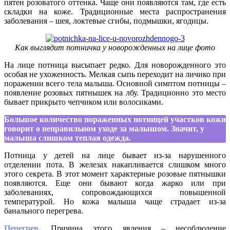
пятен розоватого оттенка. Чаще они появляются там, где есть
складки на коже. Традиционные места распространения
заболевания – шея, локтевые сгибы, подмышки, ягодицы.
Как выглядит потничка у новорожденных на лице фото
На лице потница высыпает редко. Для новорожденного это
особая не ухоженность. Мелкая сыпь переходит на личико при
поражении всего тела малыша. Основной симптом потницы –
появление розовых пятнышек на лбу. Традиционно это место
бывает прикрыто чепчиком или волосиками.
Большое количество пораженных потницей участков кожи
говорит о неправильном уходе за малышом. Значит, у
малыша слишком теплая одежда.
Потница у детей на лице бывает из-за нарушенного
отделении пота. В железах накапливается слишком много
этого секрета. В этот момент характерные розовые пятнышки
появляются. Еще они бывают когда жарко или при
заболеваниях, сопровождающихся повышенной
температурой. Но кожа малыша чаще страдает из-за
банального перегрева.
Перегрев.
Причина этого явления – несоблюдение