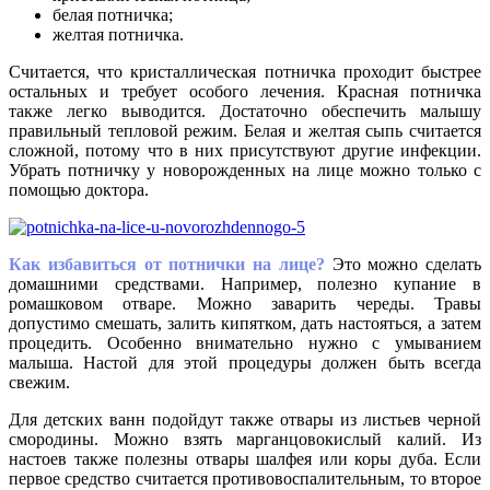
белая потничка;
желтая потничка.
Считается, что кристаллическая потничка проходит быстрее
остальных и требует особого лечения. Красная потничка
также легко выводится. Достаточно обеспечить малышу
правильный тепловой режим. Белая и желтая сыпь считается
сложной, потому что в них присутствуют другие инфекции.
Убрать потничку у новорожденных на лице можно только с
помощью доктора.
Как избавиться от потнички на лице?
Это можно сделать
домашними средствами. Например, полезно купание в
ромашковом отваре. Можно заварить череды. Травы
допустимо смешать, залить кипятком, дать настояться, а затем
процедить. Особенно внимательно нужно с умыванием
малыша. Настой для этой процедуры должен быть всегда
свежим.
Для детских ванн подойдут также отвары из листьев черной
смородины. Можно взять марганцовокислый калий. Из
настоев также полезны отвары шалфея или коры дуба. Если
первое средство считается противовоспалительным, то второе