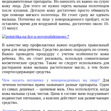
медикаментозные препараты. Но наносить их важно на сухую
кожу лица. Для этого не нужно тереть малыша полотенцем
после купания. Детскую кожу достаточно просто обмакнуть
при помощи мягкого полотенца. Не стоит сразу же одевать
малыша. Потничка на лице у новорожденного пройдет, если
оставлять время для воздушной ванны, достаточно около 10-
15 минут.
В качестве мер профилактики важно подобрать правильный
крем для лица ребенка. Средство должно подходить по сезону.
Важно проводить процедуру с учетом особенности кожи
ребенка. Но, ни стоит рисковать, используя сомнительные
косметические средства. Также не следует использовать для
растирания кожи малыша растительное масло, а тем более
спиртосодержащие средства.
Чем мазать потничку у новорожденных на лице?
Для
лечения потнички врачи назначают разные препараты. Один
из самых дешевых – цинковая мазь. Она используется, когда
кожа малыша сухая, чистая. Цинк в составе мази подсушивает
водянистые пятнышки, а вазелин действует как размягчающее
средство.
Деситин.
Существует в продаже схожая по составу мазь,