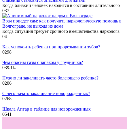
спасения становятся опасными для жизни
Когда близкий человек находится в состоянии длительного
0
37
Врач приедет сам: как получить наркологическую помощь в
Волгограде, не выходя из дома
Когда ситуация требует срочного вмешательства нарколога
0
4
Как успокоить ребенка при прорезывании зубов?
0
298
Чем опасны газы с запахом у грудничка?
0
39.1k.
Нужно ли закаливать часто болеющего ребенка?
0
206
С чего начать закаливание новорожденных?
0
268
Шкала Апгар в таблице для новорожденных
0
541