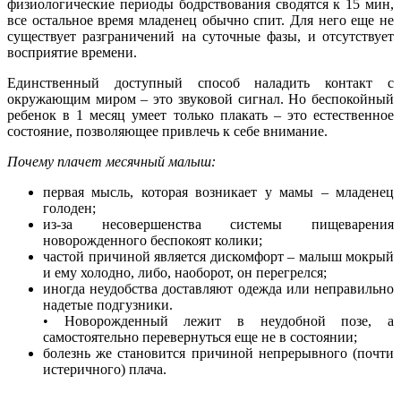
физиологические периоды бодрствования сводятся к 15 мин,
все остальное время младенец обычно спит. Для него еще не
существует разграничений на суточные фазы, и отсутствует
восприятие времени.
Единственный доступный способ наладить контакт с
окружающим миром – это звуковой сигнал. Но беспокойный
ребенок в 1 месяц умеет только плакать – это естественное
состояние, позволяющее привлечь к себе внимание.
Почему плачет месячный малыш:
первая мысль, которая возникает у мамы – младенец
голоден;
из-за несовершенства системы пищеварения
новорожденного беспокоят колики;
частой причиной является дискомфорт – малыш мокрый
и ему холодно, либо, наоборот, он перегрелся;
иногда неудобства доставляют одежда или неправильно
надетые подгузники.
• Новорожденный лежит в неудобной позе, а
самостоятельно перевернуться еще не в состоянии;
болезнь же становится причиной непрерывного (почти
истеричного) плача.