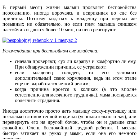
В первый месяц жизни малыш проявляет беспокойства
неосознанно, иногда ворочаясь и вскрикивая во сне без
причины. Поэтому кидаться к младенцу при первых же
позывных не обязательно, но если плач малыша слишком
настойчив и длится более 10 мин, на него реагируют.
Рекомендации при беспокойном сне младенца:
сначала проверяют, сух ли карапуз и комфортно ли ему.
При обнаружении причины, ее устраняют;
если младенец голоден, то его успокоит
дополнительный сеанс кормления, ведь на этом этапе
еще не выработался четкий режим;
когда причина кроется в коликах (а это вполне
естественно для месячного грудничка), мама постарается
облегчить страдания.
Иногда достаточно просто дать малышу соску-пустышку или
несколько глотков теплой водички (успокоительного чая), или
перевернуть его на другой бочок, чтобы он и дальше спал
спокойно. Очень беспокойный грудной ребенок 1 месяца
быстро затихает на руках у мамы, если она его немного
покачает.