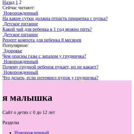
Назад
1
2
Сейчас читают:
Новорожденный
На какие сутки должна отпасть прищепка с пупка?
Детское питание
Какой чай для ребенка в 1 год можно пить?
Детское питание
Рецепт компота для ребенка 8 месяцев
Популярное:
Здоровье
Чем опасны газы с запахом у грудничка?
Новорожденный
Почему грудной ребенок пукает, но не какает?
Новорожденный
Что делать, если потемнел пупок у грудничка?
я малышка
Сайт о детях с 0 до 12 лет
Разделы
Новорожденный