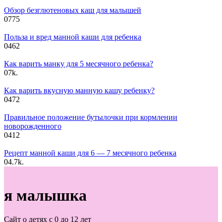
Обзор безглютеновых каш для малышей
0
775
Польза и вред манной каши для ребенка
0
462
Как варить манку для 5 месячного ребенка?
0
7k.
Как варить вкусную манную кашу ребенку?
0
472
Правильное положение бутылочки при кормлении
новорожденного
0
412
Рецепт манной каши для 6 — 7 месячного ребенка
0
4.7k.
я малышка
Сайт о детях с 0 до 12 лет