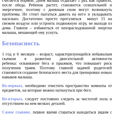
считается нормой. Днем малыш отдыхает 1 раз, как правило,
после обеда. Ребенок растет, становится сознательней и
энергичнее, поэтому с дневным сном могут возникнуть
проблемы. Не стоит пытаться давить на него и укладывать
насильно. Достаточно просто прогуляться минут 15 на
свежем воздухе или устроить подвижную игру, не выходя из
дома. Главное – избавиться от неизрасходованной энергии
малыша, мешающей ему уснуть.
Безопасность
1 год и 6 месяцев – возраст, характеризующийся небывалым
скачком в развитии двигательной активности
ребенка: осваивание бега и прыжков, что повышает риск
получения травм. Поэтому главной задачей родителей
становится создание безопасного места для тренировки новых
навыков малыша.
Во-первых,
необходимо очистить пространство комнаты от
предметов, на которые можно наткнуться при беге.
Во-вторых,
следует постоянно следить за чистотой пола и
отсутствием на нем мелких деталей.
Самое главное,
первое время стараться находиться рядом с