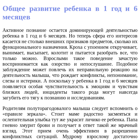
Общее развитие ребенка в 1 год и 6
месяцев
Активное познание остается доминирующей деятельностью
ребенка в 1 год и 6 месяцев. Но теперь сфера его интересов
касается не столько внешних признаков предметов, сколько их
функционального назначения. Кроха с упоением откручивает,
вынимает, высыпает, колотит и пытается разобрать все, что
только можно. Взрослыми такое поведение зачастую
воспринимается как озорство и непослушание. Подобное
заблуждение может повлечь их неправильную реакцию на
деятельность малыша, что рождает конфликты, непонимание,
слезы и истерики. А поскольку у ребенка в 1 год и 6 месяцев
появляется особая чувствительность к эмоциям и чувствам
близких людей, инциденты такого рода могут навсегда
загубить его тягу к познанию и исследованиям.
Родителям полуторагодовалого малыша следует вспомнить о
«правиле зеркала». Стоит маме радостно засмеяться и
ослепительная улыбка тут же украсит личико ее ребенка. Папа
гневно хмурит брови и получает в ответ такой же мрачный
взгляд. Этот прием очень эффективен в разрешении
конфликтных ситуаций. Мудрому взрослому достаточно