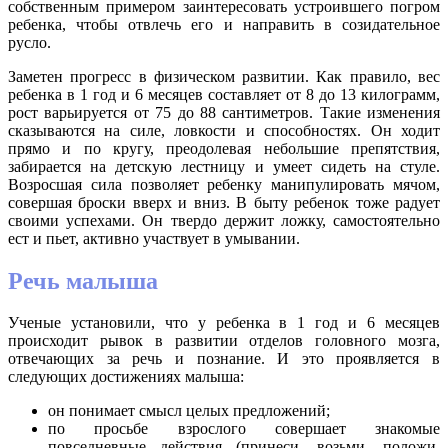
собственным примером заинтересовать устроившего погром
ребенка, чтобы отвлечь его и направить в созидательное
русло.
Заметен прогресс в физическом развитии. Как правило, вес
ребенка в 1 год и 6 месяцев составляет от 8 до 13 килограмм,
рост варьируется от 75 до 88 сантиметров. Такие изменения
сказываются на силе, ловкости и способностях. Он ходит
прямо и по кругу, преодолевая небольшие препятствия,
забирается на детскую лестницу и умеет сидеть на стуле.
Возросшая сила позволяет ребенку манипулировать мячом,
совершая броски вверх и вниз. В быту ребенок тоже радует
своими успехами. Он твердо держит ложку, самостоятельно
ест и пьет, активно участвует в умывании.
Речь малыша
Ученые установили, что у ребенка в 1 год и 6 месяцев
происходит рывок в развитии отделов головного мозга,
отвечающих за речь и познание. И это проявляется в
следующих достижениях малыша:
он понимает смысл целых предложений;
по просьбе взрослого совершает знакомые
повседневные действия (принеси, возьми, положи,