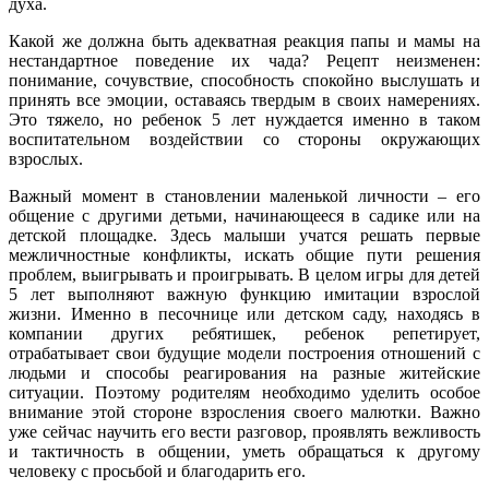
духа.
Какой же должна быть адекватная реакция папы и мамы на
нестандартное поведение их чада? Рецепт неизменен:
понимание, сочувствие, способность спокойно выслушать и
принять все эмоции, оставаясь твердым в своих намерениях.
Это тяжело, но ребенок 5 лет нуждается именно в таком
воспитательном воздействии со стороны окружающих
взрослых.
Важный момент в становлении маленькой личности – его
общение с другими детьми, начинающееся в садике или на
детской площадке. Здесь малыши учатся решать первые
межличностные конфликты, искать общие пути решения
проблем, выигрывать и проигрывать. В целом игры для детей
5 лет выполняют важную функцию имитации взрослой
жизни. Именно в песочнице или детском саду, находясь в
компании других ребятишек, ребенок репетирует,
отрабатывает свои будущие модели построения отношений с
людьми и способы реагирования на разные житейские
ситуации. Поэтому родителям необходимо уделить особое
внимание этой стороне взросления своего малютки. Важно
уже сейчас научить его вести разговор, проявлять вежливость
и тактичность в общении, уметь обращаться к другому
человеку с просьбой и благодарить его.