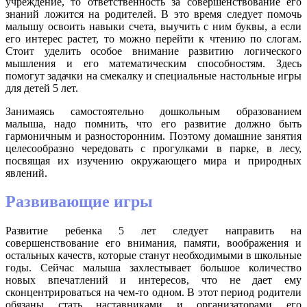
учреждение, то ответственность за совершенствование его
знаний ложится на родителей. В это время следует помочь
малышу освоить навыки счета, выучить с ним буквы, а если
его интерес растет, то можно перейти к чтению по слогам.
Стоит уделить особое внимание развитию логического
мышления и его математическим способностям. Здесь
помогут задачки на смекалку и специальные настольные игры
для детей 5 лет.
Занимаясь самостоятельно дошкольным образованием
малыша, надо помнить, что его развитие должно быть
гармоничным и разносторонним. Поэтому домашние занятия
целесообразно чередовать с прогулками в парке, в лесу,
посвящая их изучению окружающего мира и природных
явлений.
Развивающие игры
Развитие ребенка 5 лет следует направить на
совершенствование его внимания, памяти, воображения и
остальных качеств, которые станут необходимыми в школьные
годы. Сейчас малыша захлестывает большое количество
новых впечатлений и интересов, что не дает ему
сконцентрироваться на чем-то одном. В этот период родители
обязаны стать наставниками и организаторами его