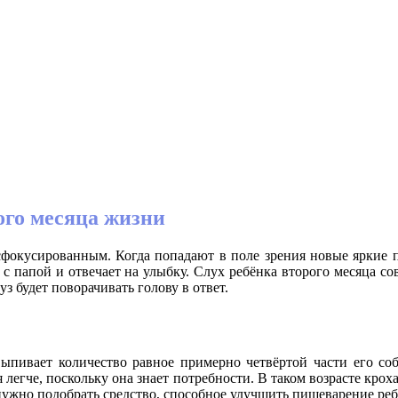
рого месяца жизни
 сфокусированным. Когда попадают в поле зрения новые яркие п
 с папой и отвечает на улыбку. Слух ребёнка второго месяца со
з будет поворачивать голову в ответ.
ыпивает количество равное примерно четвёртой части его соб
 легче, поскольку она знает потребности. В таком возрасте крох
ужно подобрать средство, способное улучшить пищеварение реб