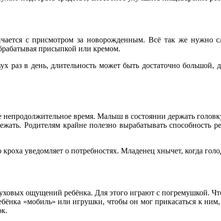
личается с присмотром за новорожденным. Всё так же нужно с
обрабатывая присыпкой или кремом.
ух раз в день, длительность может быть достаточно большой, д
ке непродолжительное время. Малыш в состоянии держать голов
жать. Родителям крайне полезно вырабатывать способность реб
кроха уведомляет о потребностях. Младенец хнычет, когда голоде
ховых ощущений ребёнка. Для этого играют с погремушкой. Что
ебёнка «мобиль» или игрушки, чтобы он мог прикасаться к ним, 
ок.