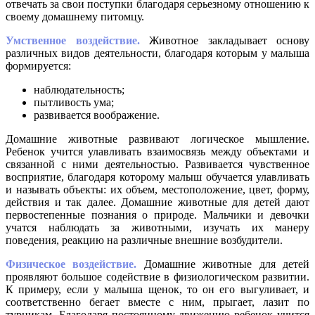
отвечать за свои поступки благодаря серьезному отношению к
своему домашнему питомцу.
Умственное воздействие.
Животное закладывает основу
различных видов деятельности, благодаря которым у малыша
формируется:
наблюдательность;
пытливость ума;
развивается воображение.
Домашние животные развивают логическое мышление.
Ребенок учится улавливать взаимосвязь между объектами и
связанной с ними деятельностью. Развивается чувственное
восприятие, благодаря которому малыш обучается улавливать
и называть объекты: их объем, местоположение, цвет, форму,
действия и так далее. Домашние животные для детей дают
первостепенные познания о природе. Мальчики и девочки
учатся наблюдать за животными, изучать их манеру
поведения, реакцию на различные внешние возбудители.
Физическое воздействие.
Домашние животные для детей
проявляют большое содействие в физиологическом развитии.
К примеру, если у малыша щенок, то он его выгуливает, и
соответственно бегает вместе с ним, прыгает, лазит по
турникам. Благодаря постоянному движению ребенок учится