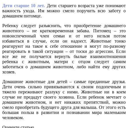
Дети старше 10 лет.
Дети старшего возраста уже понимают
важность ухода. Им можно смело поручить всю заботу о
домашнем питомце.
Ребенку следует разъяснить, что приобретение домашнего
животного – не кратковременная забава. Питомец – это
новоиспеченный член семьи и от него нельзя потом
избавиться в случае, если он надоест. Животные тонко
реагируют на такое к себе отношение и могут по-разному
реагировать в такой ситуации – от тоски до агрессии. Если
все же не получается вернуть былые взаимоотношения
ребенка с животным, матери с отцом следует самим
заботиться о домашнем животном, либо найти ему других
хозяев.
Домашние животные для детей – самые преданные друзья.
Дети очень сильно привязываются к своим подопечным и
тяжело переживают разлуку с ними. Животные ни в коем
случае не предадут своего хозяина. Если ребенок мечтает о
домашнем животном, и нет никаких препятствий, можно
смело приобретать будущего друга для малыша. От этого есть
большая польза в развитии и познавании мира маленьким
человеком.
Оцените статью