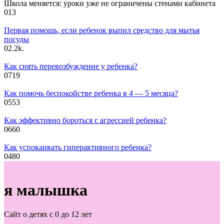
Школа меняется: уроки уже не ограничены стенами кабинета
0
13
Первая помощь, если ребенок выпил средство для мытья
посуды
0
2.2k.
Как снять перевозбуждение у ребенка?
0
719
Как помочь беспокойстве ребенка в 4 — 5 месяца?
0
553
Как эффективно бороться с агрессией ребенка?
0
660
Как успокаивать гиперактивного ребенка?
0
480
я малышка
Сайт о детях с 0 до 12 лет