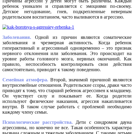
Причины агрессии у детей могут быть различны. Каждый
ребенок уникален и справляется с эмоциями по-своему.
Детское негодование, гнев, подкрепленные неверным
родительским воспитанием, часто выливаются в агрессию.
Заболевания.
Одной из причин являются соматические
заболевания и чрезмерная активность. Когда ребенок
гиперактивный и агрессивный одновременно – это признак
нервного отклонения или заболевания. Это происходит на
уровне работы головного мозга, нервных окончаний. Как
правило, неспособность контролировать свои действия
самостоятельно, приводит к такому поведению.
Семейная атмофера.
Второй, значимой причиной являются
внутрисемейные отношения. Родительские ссоры, драки часто
приводят к тому, что старший ребенок агрессивен к младшему.
Он чувствует силу и показывает ее. Когда родители
используют физические наказания, агрессия накапливается
внутри. В таком случае работать с проблемой необходимо
каждому члену семьи.
Психологические расстройства.
Дети с синдромом дауна
агрессивны, но конечно не все. Такая особенность характера
вызвана сложным и тяжелым заболеванием. С такими детьми