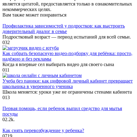
является цитатой, предоставляется только в ознакомительных
некоммерческих целях.
Вам также может понравиться
Профилактика зависимостей у подростков: как выстроить
доверительный диалог в семье
Подростковый возраст — период испытаний для всей семьи.
0
32
Как собрать безопасную видео‑подборку для ребёнка: просто,
надёжно и без рекламы
Когда я впервые сел выбирать видео для своего сына
0
11
Учеба без паники: как цифровой личный кабинет превращает
школьника в уверенного ученика
Школа меняется: уроки уже не ограничены стенами кабинета
0
13
Первая помощь, если ребенок выпил средство для мытья
посуды
0
2.2k.
Как снять перевозбуждение у ребенка?
0
719