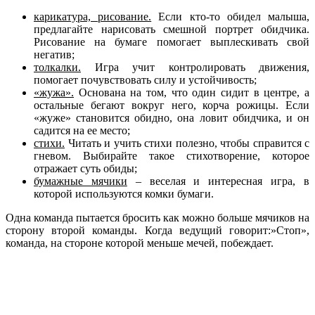
карикатура, рисование.
Если кто-то обидел малыша,
предлагайте нарисовать смешной портрет обидчика.
Рисование на бумаге помогает выплескивать свой
негатив;
толкалки.
Игра учит контролировать движения,
помогает почувствовать силу и устойчивость;
«жужа».
Основана на том, что один сидит в центре, а
остальные бегают вокруг него, корча рожицы. Если
«жуже» становится обидно, она ловит обидчика, и он
садится на ее место;
стихи.
Читать и учить стихи полезно, чтобы справится с
гневом. Выбирайте такое стихотворение, которое
отражает суть обиды;
бумажные мячики
– веселая и интересная игра, в
которой используются комки бумаги.
Одна команда пытается бросить как можно больше мячиков на
сторону второй команды. Когда ведущий говорит:»Стоп»,
команда, на стороне которой меньше мечей, побеждает.