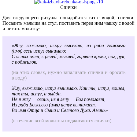
Спички
Для следующего ритуала понадобится таз с водой, спички.
Посадить малыша на стул, поставить перед ним чашку с водой
и читать молитву:
«Жгу, зажигаю, искру высекаю, из раба Божьего
(имя) весь испуг вынимаю:
С ясных очей, с речей, мыслей, горячей крови, ног, рук,
с поджилок.
(на этих словах, нужно запаливать спички и бросать
в воду)
Жгу, выжигаю, испуг вынимаю. Как ты, испуг, вошел,
так ты, испуг, и выйди.
Не я жгу — огонь, не я лечу — Бог помогает,
Из раба Божьего (имя) испуг вынимает.
Во имя Отца и Сына и Святого Духа. Аминь»
(в течение всей молитвы поджигаются спички)