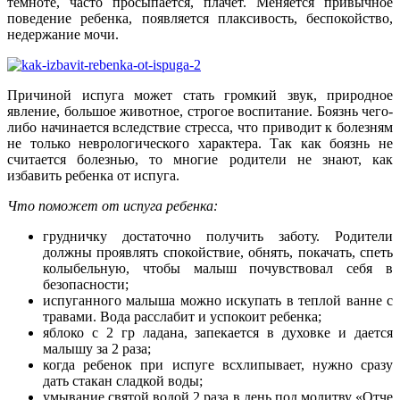
темноте, часто просыпается, плачет. Меняется привычное
поведение ребенка, появляется плаксивость, беспокойство,
недержание мочи.
Причиной испуга может стать громкий звук, природное
явление, большое животное, строгое воспитание. Боязнь чего-
либо начинается вследствие стресса, что приводит к болезням
не только неврологического характера. Так как боязнь не
считается болезнью, то многие родители не знают, как
избавить ребенка от испуга.
Что поможет от испуга ребенка:
грудничку достаточно получить заботу. Родители
должны проявлять спокойствие, обнять, покачать, спеть
колыбельную, чтобы малыш почувствовал себя в
безопасности;
испуганного малыша можно искупать в теплой ванне с
травами. Вода расслабит и успокоит ребенка;
яблоко с 2 гр ладана, запекается в духовке и дается
малышу за 2 раза;
когда ребенок при испуге всхлипывает, нужно сразу
дать стакан сладкой воды;
умывание святой водой 2 раза в день под молитву «Отче