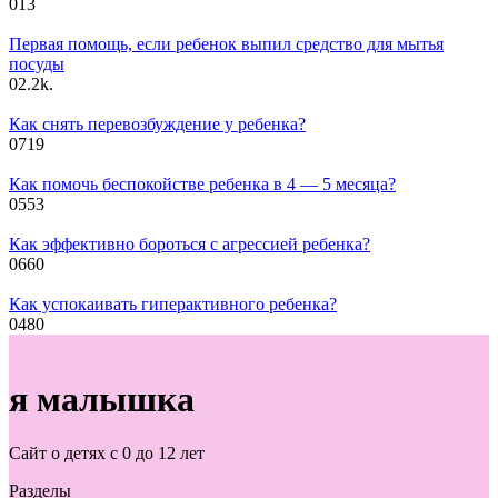
0
13
Первая помощь, если ребенок выпил средство для мытья
посуды
0
2.2k.
Как снять перевозбуждение у ребенка?
0
719
Как помочь беспокойстве ребенка в 4 — 5 месяца?
0
553
Как эффективно бороться с агрессией ребенка?
0
660
Как успокаивать гиперактивного ребенка?
0
480
я малышка
Сайт о детях с 0 до 12 лет
Разделы