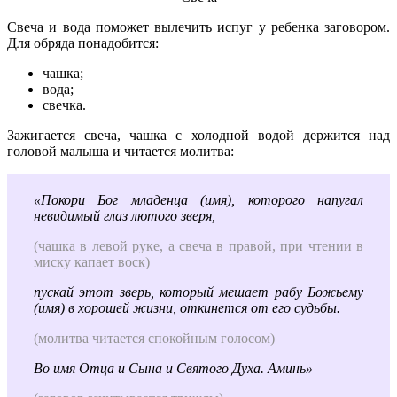
Свеча и вода поможет вылечить испуг у ребенка заговором.
Для обряда понадобится:
чашка;
вода;
свечка.
Зажигается свеча, чашка с холодной водой держится над
головой малыша и читается молитва:
«Покори Бог младенца (имя), которого напугал
невидимый глаз лютого зверя,
(чашка в левой руке, а свеча в правой, при чтении в
миску капает воск)
пускай этот зверь, который мешает рабу Божьему
(имя) в хорошей жизни, откинется от его судьбы.
(молитва читается спокойным голосом)
Во имя Отца и Сына и Святого Духа. Аминь»