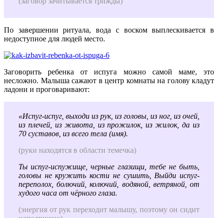
(заговор зачитывается трижды)
По завершении ритуала, вода с воском выплескивается в
недоступное для людей место.
Заговорить ребенка от испуга можно самой маме, это
несложно. Малыша сажают в центр комнаты на голову кладут
ладони и проговаривают:
«Испуг-испуг, выходи из рук, из головы, из ног, из очей,
из плечей, из живота, из прожилок, из жилок, да из
70 суставов, из всего тела (имя).
(руки находятся в области темечка)
Ты испуг-испужище, черные глазищи, тебе не быть,
головы не кружить кости не сушить, Выйди испуг-
переполох, болючий, колючий, водяной, ветряной, от
худого часа от чёрного глаза.
(энергия от рук переходит малышу, поэтому он сидит