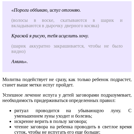
«Пороги оббиваю, испуг отгоняю.
(волосы в воске, скатываются в шарик и
вкладываются в дырочку дверного косяка)
Краской я рисую, тебя исцелить хочу.
(шарик аккуратно закрашивается, чтобы не было
видно)
Аминь».
Молитва подействует не сразу, как только ребенок подрастет,
станет выше метки испуг пройдет.
Успешное лечение испуга у детей заговорами подразумевает,
необходимость придерживаться определенных правил:
ритуал проводится на убывающую луну. С
уменьшением луны уходит и болезнь;
искренне верить в пользу заговора;
чтение заговора на ребенка проводить в светлое время
суток, чтобы не испугать его еще больше;