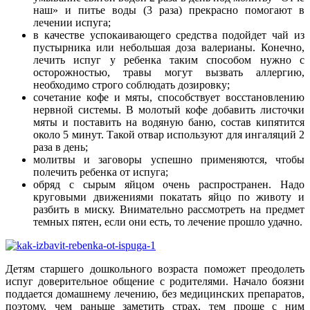
наш» и питье воды (3 раза) прекрасно помогают в
лечении испуга;
в качестве успокаивающего средства подойдет чай из
пустырника или небольшая доза валерианы. Конечно,
лечить испуг у ребенка таким способом нужно с
осторожностью, травы могут вызвать аллергию,
необходимо строго соблюдать дозировку;
сочетание кофе и мяты, способствует восстановлению
нервной системы. В молотый кофе добавить листочки
мяты и поставить на водяную баню, состав кипятится
около 5 минут. Такой отвар используют для ингаляций 2
раза в день;
молитвы и заговоры успешно применяются, чтобы
полечить ребенка от испуга;
обряд с сырым яйцом очень распространен. Надо
круговыми движениями покатать яйцо по животу и
разбить в миску. Внимательно рассмотреть на предмет
темных пятен, если они есть, то лечение прошло удачно.
Детям старшего дошкольного возраста поможет преодолеть
испуг доверительное общение с родителями. Начало боязни
поддается домашнему лечению, без медицинских препаратов,
поэтому, чем раньше заметить страх, тем проще с ним