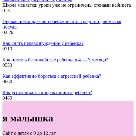
Школа меняется: уроки уже не ограничены стенами кабинета
0
13
Первая помощь, если ребенок выпил средство для мытья
посуды
0
2.2k.
Как снять перевозбуждение у ребенка?
0
719
Как помочь беспокойстве ребенка в 4 — 5 месяца?
0
553
Как эффективно бороться с агрессией ребенка?
0
660
Как успокаивать гиперактивного ребенка?
0
480
я малышка
Сайт о детях с 0 до 12 лет