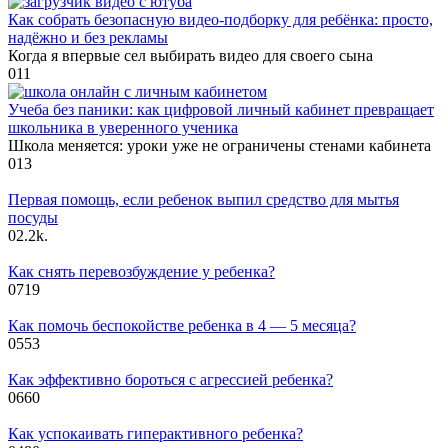
Как собрать безопасную видео‑подборку для ребёнка: просто,
надёжно и без рекламы
Когда я впервые сел выбирать видео для своего сына
0
11
Учеба без паники: как цифровой личный кабинет превращает
школьника в уверенного ученика
Школа меняется: уроки уже не ограничены стенами кабинета
0
13
Первая помощь, если ребенок выпил средство для мытья
посуды
0
2.2k.
Как снять перевозбуждение у ребенка?
0
719
Как помочь беспокойстве ребенка в 4 — 5 месяца?
0
553
Как эффективно бороться с агрессией ребенка?
0
660
Как успокаивать гиперактивного ребенка?