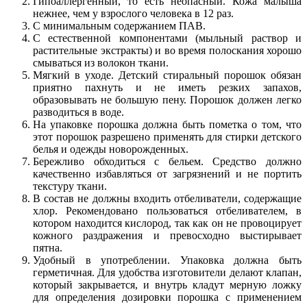
Гипоаллергенный, то есть неопасный. Кожа малыша
нежнее, чем у взрослого человека в 12 раз.
С минимальным содержанием ПАВ.
С естественной компонентами (мыльный раствор и
растительные экстракты) и во время полоскания хорошо
смываться из волокон ткани.
Мягкий в уходе. Детский стиральный порошок обязан
приятно пахнуть и не иметь резких запахов,
образовывать не большую пену. Порошок должен легко
разводиться в воде.
На упаковке порошка должна быть пометка о том, что
этот порошок разрешено применять для стирки детского
белья и одежды новорожденных.
Бережливо обходиться с бельем. Средство должно
качественно избавляться от загрязнений и не портить
текстуру ткани.
В состав не должны входить отбеливатели, содержащие
хлор. Рекомендовано пользоваться отбеливателем, в
котором находится кислород, так как он не провоцирует
кожного раздражения и превосходно выстирывает
пятна.
Удобный в употреблении. Упаковка должна быть
герметичная. Для удобства изготовители делают клапан,
который закрывается, и внутрь кладут мерную ложку
для определения дозировки порошка с применением