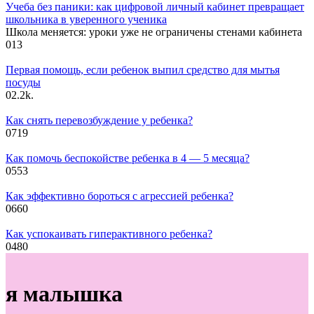
Учеба без паники: как цифровой личный кабинет превращает
школьника в уверенного ученика
Школа меняется: уроки уже не ограничены стенами кабинета
0
13
Первая помощь, если ребенок выпил средство для мытья
посуды
0
2.2k.
Как снять перевозбуждение у ребенка?
0
719
Как помочь беспокойстве ребенка в 4 — 5 месяца?
0
553
Как эффективно бороться с агрессией ребенка?
0
660
Как успокаивать гиперактивного ребенка?
0
480
я малышка