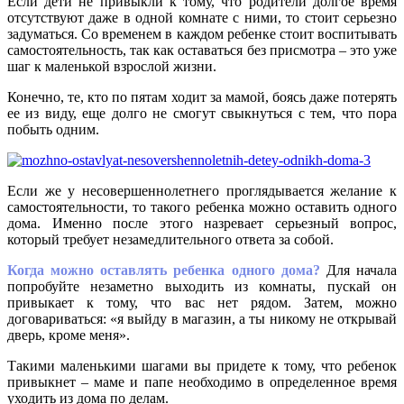
Если дети не привыкли к тому, что родители долгое время
отсутствуют даже в одной комнате с ними, то стоит серьезно
задуматься. Со временем в каждом ребенке стоит воспитывать
самостоятельность, так как оставаться без присмотра – это уже
шаг к маленькой взрослой жизни.
Конечно, те, кто по пятам ходит за мамой, боясь даже потерять
ее из виду, еще долго не смогут свыкнуться с тем, что пора
побыть одним.
Если же у несовершеннолетнего проглядывается желание к
самостоятельности, то такого ребенка можно оставить одного
дома. Именно после этого назревает серьезный вопрос,
который требует незамедлительного ответа за собой.
Когда можно оставлять ребенка одного дома?
Для начала
попробуйте незаметно выходить из комнаты, пускай он
привыкает к тому, что вас нет рядом. Затем, можно
договариваться: «я выйду в магазин, а ты никому не открывай
дверь, кроме меня».
Такими маленькими шагами вы придете к тому, что ребенок
привыкнет – маме и папе необходимо в определенное время
уходить из дома по делам.