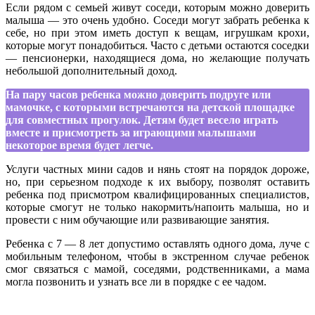
Если рядом с семьей живут соседи, которым можно доверить
малыша — это очень удобно. Соседи могут забрать ребенка к
себе, но при этом иметь доступ к вещам, игрушкам крохи,
которые могут понадобиться. Часто с детьми остаются соседки
— пенсионерки, находящиеся дома, но желающие получать
небольшой дополнительный доход.
На пару часов ребенка можно доверить подруге или
мамочке, с которыми встречаются на детской площадке
для совместных прогулок. Детям будет весело играть
вместе и присмотреть за играющими малышами
некоторое время будет легче.
Услуги частных мини садов и нянь стоят на порядок дороже,
но, при серьезном подходе к их выбору, позволят оставить
ребенка под присмотром квалифицированных специалистов,
которые смогут не только накормить/напоить малыша, но и
провести с ним обучающие или развивающие занятия.
Ребенка с 7 — 8 лет допустимо оставлять одного дома, луче с
мобильным телефоном, чтобы в экстренном случае ребенок
смог связаться с мамой, соседями, родственниками, а мама
могла позвонить и узнать все ли в порядке с ее чадом.