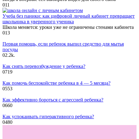
0
11
Учеба без паники: как цифровой личный кабинет превращает
школьника в уверенного ученика
Школа меняется: уроки уже не ограничены стенами кабинета
0
13
Первая помощь, если ребенок выпил средство для мытья
посуды
0
2.2k.
Как снять перевозбуждение у ребенка?
0
719
Как помочь беспокойстве ребенка в 4 — 5 месяца?
0
553
Как эффективно бороться с агрессией ребенка?
0
660
Как успокаивать гиперактивного ребенка?
0
480