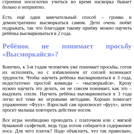
строения носоглотки учиться во время насморка бывает
больно и неприятно.
Есть ещё один замечательный способ – громко и
демонстративно высморкаться самим. Дети очень любят
подражать, так что благодаря такому приёму можно научить
ребёнка высмаркиваться в 2 года.
Ребёнок не понимает просьбу
«Высморкайся»?
Конечно, к 3-м годам человечек уже понимает просьбы, готов
их исполнять, но с избавлением от соплей возникают
трудности. Чтобы научить ребёнка высмаркиваться в 3 года,
недостаточно простой команды – «высморкайся». Кроху
нужно научить это делать, он не совсем понимает, как это –
выдувать сопли. Научить ребёнка высмаркиваться в 3 года
легко всё теми же игровыми методами. Хорошо помогает
упражнение «Фуух». Взрослый сам произносит «фуух», затем
просит малыша повторить действие носом.
Все игры необходимо проводить с платочком или с мягкой
бумажной салфеткой, ведь туда потом собирается содержимое
носа. Для чего платок? Надо объяснить, что так правильно,