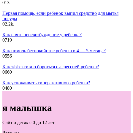
0
13
Первая помощь, если ребенок выпил средство для мытья
посуды
0
2.2k.
Как снять перевозбуждение у ребенка?
0
719
Как помочь беспокойстве ребенка в 4 — 5 месяца?
0
556
Как эффективно бороться с агрессией ребенка?
0
660
Как успокаивать гиперактивного ребенка?
0
480
я малышка
Сайт о детях с 0 до 12 лет
Разделы