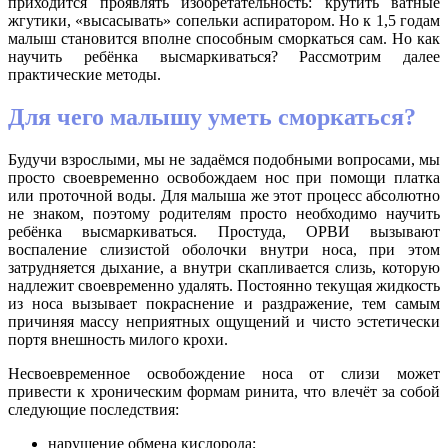
приходится проявлять изобретательность: крутить ватные
жгутики, «высасывать» сопельки аспиратором. Но к 1,5 годам
малыш становится вполне способным сморкаться сам. Но как
научить ребёнка высмаркиваться? Рассмотрим далее
практические методы.
Для чего малышу уметь сморкаться?
Будучи взрослыми, мы не задаёмся подобными вопросами, мы
просто своевременно освобождаем нос при помощи платка
или проточной воды. Для малыша же этот процесс абсолютно
не знаком, поэтому родителям просто необходимо научить
ребёнка высмаркиваться. Простуда, ОРВИ вызывают
воспаление слизистой оболочки внутри носа, при этом
затрудняется дыхание, а внутри скапливается слизь, которую
надлежит своевременно удалять. Постоянно текущая жидкость
из носа вызывает покраснение и раздражение, тем самым
причиняя массу неприятных ощущений и чисто эстетически
портя внешность милого крохи.
Несвоевременное освобождение носа от слизи может
привести к хроническим формам ринита, что влечёт за собой
следующие последствия:
нарушение обмена кислорода;