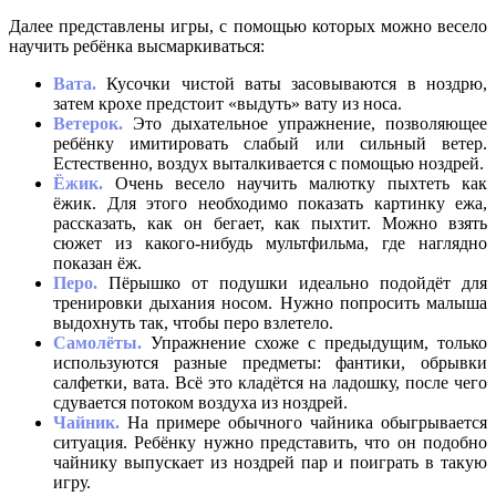
Далее представлены игры, с помощью которых можно весело
научить ребёнка высмаркиваться:
Вата.
Кусочки чистой ваты засовываются в ноздрю,
затем крохе предстоит «выдуть» вату из носа.
Ветерок.
Это дыхательное упражнение, позволяющее
ребёнку имитировать слабый или сильный ветер.
Естественно, воздух выталкивается с помощью ноздрей.
Ёжик.
Очень весело научить малютку пыхтеть как
ёжик. Для этого необходимо показать картинку ежа,
рассказать, как он бегает, как пыхтит. Можно взять
сюжет из какого-нибудь мультфильма, где наглядно
показан ёж.
Перо.
Пёрышко от подушки идеально подойдёт для
тренировки дыхания носом. Нужно попросить малыша
выдохнуть так, чтобы перо взлетело.
Самолёты.
Упражнение схоже с предыдущим, только
используются разные предметы: фантики, обрывки
салфетки, вата. Всё это кладётся на ладошку, после чего
сдувается потоком воздуха из ноздрей.
Чайник.
На примере обычного чайника обыгрывается
ситуация. Ребёнку нужно представить, что он подобно
чайнику выпускает из ноздрей пар и поиграть в такую
игру.