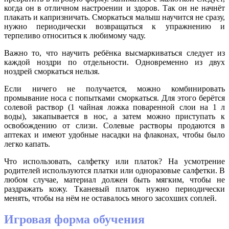
когда он в отличном настроении и здоров. Так он не начнёт
плакать и капризничать. Сморкаться малыш научится не сразу,
нужно периодически возвращаться к упражнению и
терпеливо относиться к любимому чаду.
Важно то, что научить ребёнка высмаркиваться следует из
каждой ноздри по отдельности. Одновременно из двух
ноздрей сморкаться нельзя.
Если ничего не получается, можно комбинировать
промывание носа с попытками сморкаться. Для этого берётся
солевой раствор (1 чайная ложка поваренной слои на 1 л
воды), закапывается в нос, а затем можно приступать к
освобождению от слизи. Солевые растворы продаются в
аптеках и имеют удобные насадки на флаконах, чтобы было
легко капать.
Что использовать, салфетку или платок? На усмотрение
родителей используются платки или одноразовые салфетки. В
любом случае, материал должен быть мягким, чтобы не
раздражать кожу. Тканевый платок нужно периодически
менять, чтобы на нём не оставалось много засохших соплей.
Игровая форма обучения