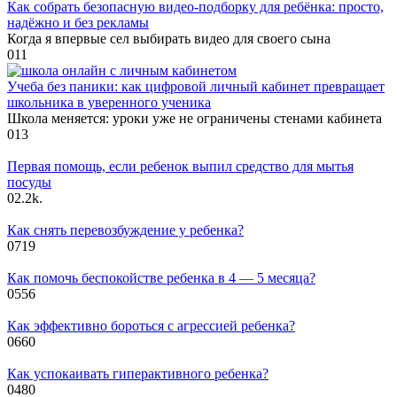
Как собрать безопасную видео‑подборку для ребёнка: просто,
надёжно и без рекламы
Когда я впервые сел выбирать видео для своего сына
0
11
Учеба без паники: как цифровой личный кабинет превращает
школьника в уверенного ученика
Школа меняется: уроки уже не ограничены стенами кабинета
0
13
Первая помощь, если ребенок выпил средство для мытья
посуды
0
2.2k.
Как снять перевозбуждение у ребенка?
0
719
Как помочь беспокойстве ребенка в 4 — 5 месяца?
0
556
Как эффективно бороться с агрессией ребенка?
0
660
Как успокаивать гиперактивного ребенка?
0
480