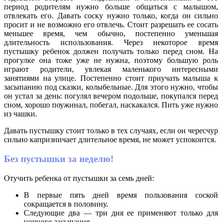
период родителям нужно больше общаться с малышом,
отвлекать его. Давать соску нужно только, когда он сильно
просит и не возможно его отвлечь. Стоит разрешать ее сосать
меньшее время, чем обычно, постепенно уменьшая
длительность использования. Через некоторое время
пустышку ребенок должен получать только перед сном. На
прогулке она тоже уже не нужна, поэтому большую роль
играют родители, увлекая маленького интересными
занятиями на улице. Постепенно стоит приучать малыша к
засыпанию под сказки, колыбельные. Для этого нужно, чтобы
он устал за день: погулял вечером подольше, покупался перед
сном, хорошо поужинал, побегал, наскакался. Пить уже нужно
из чашки.
Давать пустышку стоит только в тех случаях, если он чересчур
сильно капризничает длительное время, не может успокоится.
Без пустышки за неделю!
Отучить ребенка от пустышки за семь дней:
В первые пять дней время пользования соской
сокращается в половину.
Следующие два — три дня ее применяют только для
ночного засыпания.