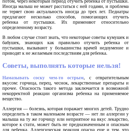
потом, через некоторый период отучить ребенка от пустышки.
Иногда малыш не может расстаться с ней годами, и проблема
не теряет свою актуальность иногда до трех лет. Педиатры
предлагают несколько способов, помогающих отучить
ребенка от пустышки. Их применяют относительно
определенному возрасту.
В любом случае стоит знать, что некоторые советы кумушек и
бабушек, знающих как правильно отучить ребенка от
пустышки, вызывают у большинства врачей недоумение и
приводят к не желаемым последствиям для ребенка.
Советы, выполнять которые нельзя!
Намазывать соску чем-то острым
, с отвратительным
вкусом: горчица, перец, чеснок, лекарственные препараты и
прочее. Опасность такого метода заключается в возможной
некорректной реакции организма ребенка на применяемое
вещество.
Аллергия — болезнь, которая поражает многих детей. Трудно
определить в таком маленьком возрасте — нет ли аллергии у
малыша на ту же горчицу или неприятное на вкус лекарство,
которое к стати, может быть не предназначенным и опасным
для ребенка. Аллергическая реакция опасна еще и тем, что