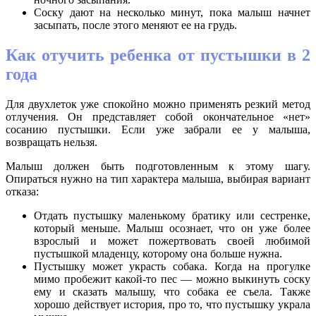
Соску дают на несколько минут, пока малыш начнет
засыпать, после этого меняют ее на грудь.
Как отучить ребенка от пустышки в 2
года
Для двухлеток уже спокойно можно применять резкий метод
отлучения. Он представляет собой окончательное «нет»
сосанию пустышки. Если уже забрали ее у малыша,
возвращать нельзя.
Малыш должен быть подготовленным к этому шагу.
Опираться нужно на тип характера малыша, выбирая вариант
отказа:
Отдать пустышку маленькому братику или сестренке,
который меньше. Малыш осознает, что он уже более
взрослый и может пожертвовать своей любимой
пустышкой младенцу, которому она больше нужна.
Пустышку может украсть собака. Когда на прогулке
мимо пробежит какой-то пес — можно выкинуть соску
ему и сказать малышу, что собака ее съела. Также
хорошо действует история, про то, что пустышку украла