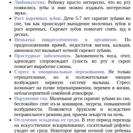
Любопытство.
Ребенку просто интересно, что во рту
появились зубы и ими можно издавать интересные
звуки.
Рост коренных зубов.
Дети 5-7 лет скрипят зубами во
сне, так как происходит выпадение молочных зубов и
рост коренных. Скрежет зубов помогает снять зуд в
деснах.
Нехватка микроэлементов в организме.
По
предположениям врачей, недостаток магния, кальция,
аминокислот вызывает ночной скрежет зубами.
Простудные заболевания.
Заложенность носа, отит,
аденоидит сопровождает сухость во рту и скрип
помогает выработке слюны.
Стресс и эмоциональные переживания.
Не только
отрицательные, но и положительные эмоции
возбуждают нервную систему малыша. Стресс
возникает на почве перенапряжения, перемен в жизни,
неблагоприятной семейной атмосфере.
Нарушение сна.
Маленькие дети скрипят зубами во сне,
беспокойно спят из-за кошмаров, энуреза, повышенной
возбудимости. Появляется бруксизм и вследствие
неправильного режима дня, приема лекарств на ночь.
Отлучение младенца от груди.
В этот период перехода
на искусственное вскармливание, сосательный рефлекс
уходит не сразу. Некоторое время ночной сон ребенка