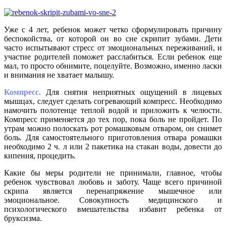
Уже с 4 лет, ребенок может четко сформулировать причину
беспокойства, от которой он во сне скрипит зубами. Дети
часто испытывают стресс от эмоциональных переживаний, и
участие родителей поможет расслабиться. Если ребенок еще
мал, то просто обнимите, поцелуйте. Возможно, именно ласки
и внимания не хватает малышу.
Компресс.
Для снятия неприятных ощущений в лицевых
мышцах, следует сделать согревающий компресс. Необходимо
намочить полотенце теплой водой и приложить к челюсти.
Компресс применяется до тех пор, пока боль не пройдет. По
утрам можно полоскать рот ромашковым отваром, он снимет
боль. Для самостоятельного приготовления отвара ромашки
необходимо 2 ч. л или 2 пакетика на стакан воды, довести до
кипения, процедить.
Какие бы меры родители не принимали, главное, чтобы
ребенок чувствовал любовь и заботу. Чаще всего причиной
скрипа является перенапряжение мышечное или
эмоциональное. Совокупность медицинского и
психологического вмешательства избавит ребенка от
бруксизма.