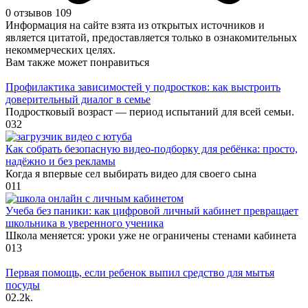
0 отзывов
109
Информация на сайте взята из открытых источников и
является цитатой, предоставляется только в ознакомительных
некоммерческих целях.
Вам также может понравиться
Профилактика зависимостей у подростков: как выстроить
доверительный диалог в семье
Подростковый возраст — период испытаний для всей семьи.
0
32
Как собрать безопасную видео‑подборку для ребёнка: просто,
надёжно и без рекламы
Когда я впервые сел выбирать видео для своего сына
0
11
Учеба без паники: как цифровой личный кабинет превращает
школьника в уверенного ученика
Школа меняется: уроки уже не ограничены стенами кабинета
0
13
Первая помощь, если ребенок выпил средство для мытья
посуды
0
2.2k.