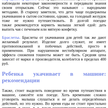
наблюдали некоторые закономерности и передавали знания
своим отпрыскам. Сейчас это называют – народными
методами. В старину заметили, что дети чаще подвержены
укачиванию в сытом состоянии, однако, на голодный желудок
тоже не нужно путешествовать. В долгой поездке
также рекомендуется кормить малыша легкой едой: дать
выпить чая с печеньем или мятную конфетку.
Браслеты.
Браслеты от укачивания для детей так же дают
желаемый результат. Изделие долго служит, не имеет
противопоказаний и побочных действий, просто в
применении. При нарушенном вестибулярном аппарате,
эффекта снижения тошноты может не быть. Средняя цена
зависит от марки и производителя, колеблется в пределах 400
руб.
Ребенка укачивает в машине:
рекомендации
Также, стоит выделить поведение во время путешествия в
машине, самолёте или поезде. Хоть временами сложно
уговорить малыша слушаться и не делать определённых
действий, но это нужно. Во время езды не стоит пристально
смотреть в окно, т. к. такая концентрация внимания может