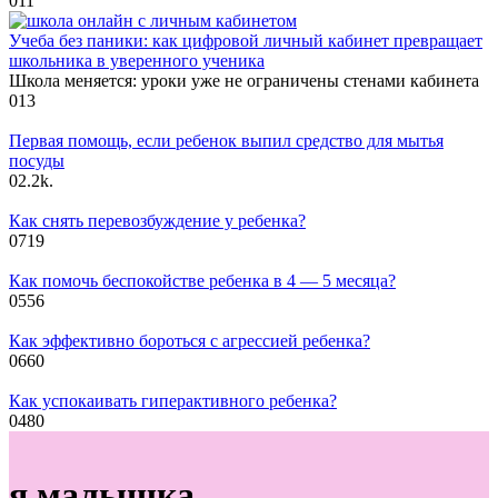
0
11
Учеба без паники: как цифровой личный кабинет превращает
школьника в уверенного ученика
Школа меняется: уроки уже не ограничены стенами кабинета
0
13
Первая помощь, если ребенок выпил средство для мытья
посуды
0
2.2k.
Как снять перевозбуждение у ребенка?
0
719
Как помочь беспокойстве ребенка в 4 — 5 месяца?
0
556
Как эффективно бороться с агрессией ребенка?
0
660
Как успокаивать гиперактивного ребенка?
0
480
я малышка