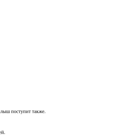
алыш поступит также.
ей.