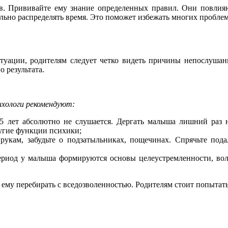
ов. Прививайте ему знание определенных правил. Они повлия
но распределять время. Это поможет избежать многих проблем
туации, родителям следует четко видеть причины непослушан
 результата.
сихологи рекомендуют:
 лет абсолютно не слушается. Дергать малыша лишний раз не
угие функции психики;
рукам, забудьте о подзатыльниках, пощечинах. Спрячьте под
риод у малыша формируются основы целеустремленности, воли.
ь ему перебирать с вседозволенностью. Родителям стоит попытать