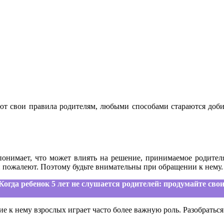
ют свои правила родителям, любыми способами стараются добит
понимает, что может влиять на решение, принимаемое родителями
: пожалеют. Поэтому будьте внимательны при обращении к нему.
Когда ребенок 5 лет не слушается родителей: продумайте св
 к нему взрослых играет часто более важную роль. Разобратьс