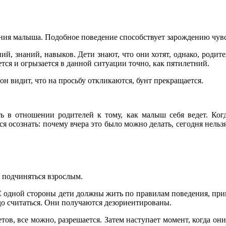
ия малыша. Подобное поведение способствует зарождению чув
ий, знаний, навыков. Дети знают, что они хотят, однако, родите
тся и огрызается в данной ситуации точно, как пятилетний.
н видит, что на просьбу откликаются, бунт прекращается.
 в отношении родителей к тому, как малыш себя ведет. Когд
ся осознать: почему вчера это было можно делать, сегодня нел
е подчиняться взрослым.
 одной стороны дети должны жить по правилам поведения, прин
до считаться. Они получаются дезориентированы.
тов, все можно, разрешается. Затем наступает момент, когда он