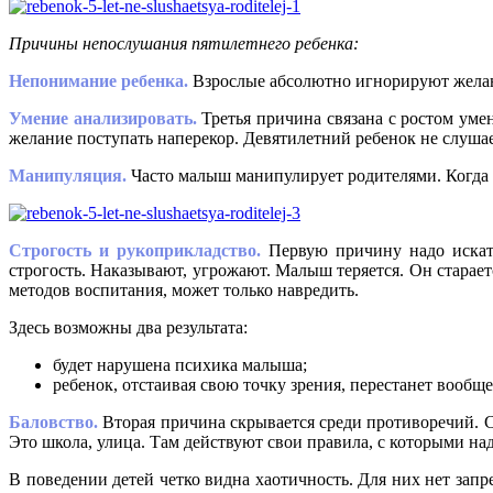
Причины непослушания пятилетнего ребенка:
Непонимание ребенка.
Взрослые абсолютно игнорируют желан
Умение анализировать.
Третья причина связана с ростом умен
желание поступать наперекор. Девятилетний ребенок не слушае
Манипуляция.
Часто малыш манипулирует родителями. Когда о
Строгость и рукоприкладство.
Первую причину надо искать
строгость. Наказывают, угрожают. Малыш теряется. Он старает
методов воспитания, может только навредить.
Здесь возможны два результата:
будет нарушена психика малыша;
ребенок, отстаивая свою точку зрения, перестанет вообщ
Баловство.
Вторая причина скрывается среди противоречий. С
Это школа, улица. Там действуют свои правила, с которыми на
В поведении детей четко видна хаотичность. Для них нет запре