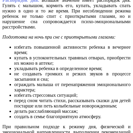
Распорядок дня.
Большое значение имеет распорядок дня.
Гулять с малышом, кормить его, купать, укладывать спать
нужно в одно и то же время. При несоблюдении режима
ребенок не только спит с приоткрытыми глазами, но и
нарушение сна сопровождается психо-эмоциональными
расстройствами.
Подготовка на ночь при сне с приоткрытыми глазами:
избегать повышенной активности ребенка в вечернее
время;
купать в успокоительных травяных отварах, приобрести
их можно в аптеке;
укладывать ребенка в определенное время;
не создавать громких и резких звуков в процессе
засыпания и сна;
ограждать малыша от перенапряжения эмоционального
характера;
избегать стрессовых ситуаций;
перед сном читать стихи, рассказывать сказки для детей
постарше или петь колыбельные новорожденным;
делать расслабляющий массаж;
создать в семье благоприятную атмосферу.
При правильном подходе к режиму дня, физической и
эмоциональной направленности, выполнении рекомендаций