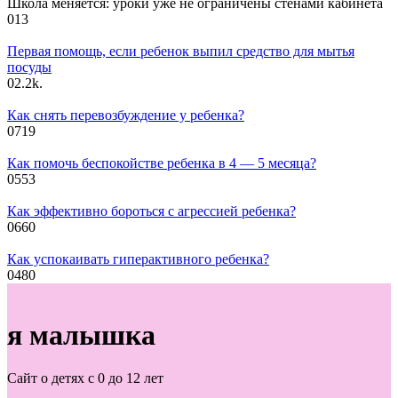
Школа меняется: уроки уже не ограничены стенами кабинета
0
13
Первая помощь, если ребенок выпил средство для мытья
посуды
0
2.2k.
Как снять перевозбуждение у ребенка?
0
719
Как помочь беспокойстве ребенка в 4 — 5 месяца?
0
553
Как эффективно бороться с агрессией ребенка?
0
660
Как успокаивать гиперактивного ребенка?
0
480
я малышка
Сайт о детях с 0 до 12 лет