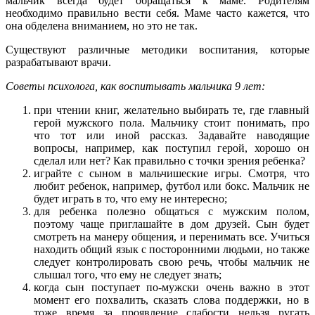
мальчик всегда будет обращаться к маме. Родителям
необходимо правильно вести себя. Маме часто кажется, что
она обделена вниманием, но это не так.
Существуют различные методики воспитания, которые
разрабатывают врачи.
Советы психолога, как воспитывать мальчика 9 лет:
при чтении книг, желательно выбирать те, где главный
герой мужского пола. Мальчику стоит понимать, про
что тот или иной рассказ. Задавайте наводящие
вопросы, например, как поступил герой, хорошо он
сделал или нет? Как правильно с точки зрения ребенка?
играйте с сыном в мальчишеские игры. Смотря, что
любит ребенок, например, футбол или бокс. Мальчик не
будет играть в то, что ему не интересно;
для ребенка полезно общаться с мужским полом,
поэтому чаще приглашайте в дом друзей. Сын будет
смотреть на манеру общения, и перенимать все. Учиться
находить общий язык с посторонними людьми, но также
следует контролировать свою речь, чтобы мальчик не
слышал того, что ему не следует знать;
когда сын поступает по-мужски очень важно в этот
момент его похвалить, сказать слова поддержки, но в
тоже время за проявление слабости нельзя ругать