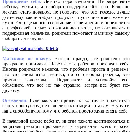
Проявление себя.
Детство пора мечтаний. Не запрещайте
ребенку мечтать, а наоборот поддерживайте его. Если он
мечтает стать поваром, не говорите, что это тяжело, лучше
дайте ему какие-нибудь продукты, пусть помогает маме на
кухне. Он еще много раз поменяет свое мнение и определится
с профессией только к окончанию школы, но соглашаясь и
поддерживая мальчика, родители помогают мальчику самому
выбирать, что лучше.
Мальчики не плачут.
Это не правда, все родители это
прекрасно понимают. Через слезы ребенок проявляет себя.
Иногда родителям кажется, что проблема проста и решаема,
что это слезы из-за пустяка, но со стороны ребенка, это
причина колоссальна. Поддержите и успокойте его,
объясните, что все не так страшно, завтра все будет по-
другому.
Осуждения.
Если мальчик пришел к родителям поделиться
своим проступком, не надо читать нотации. Тем самым мама и
папа способствуют тому, что ребенок просто замкнется в себе.
В начальной школе ребенку иногда тяжело адаптироваться и
защитная реакция проявляется в отрицании всего и всех.
Родителям надо быть заодно с мальчиком, на людях не ругайте