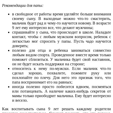
Рекомендации для папы:
в свободное от работы время уделяйте больше внимания
своему сыну. В выходные можно что-то смастерить,
мальчик будет рад и чему-то научится новому. В возрасте
9 лет ему интересно все, что делают мужчины;
спрашивайте у сына, что происходит в школе. Наладьте
контакт, чтобы с любым мужским вопросом, ребенок с
легкостью мог спросить у папы. Пусть чадо научится
доверять;
полезно для отца и ребенка заниматься совместно
любым видом спорта. Проведенное вместе время только
поможет сблизиться. У мальчика будет свой наставник,
он не будет искать поддержки на стороне;
относитесь к нему по-мужски. Если мальчик что-то
сделал хорошо, похвалите, пожмите руку или
похлопайте по плечу. Для него это признак того, что
папа воспринимает его на равных;
иногда полезно просто побесится вдвоем, посмеяться
или потанцевать. А наличие каких-нибудь секретов от
мамы только приободрит мальчика. Ему будет интересно
и весело.
Как воспитывать сына 9 лет решать каждому родители