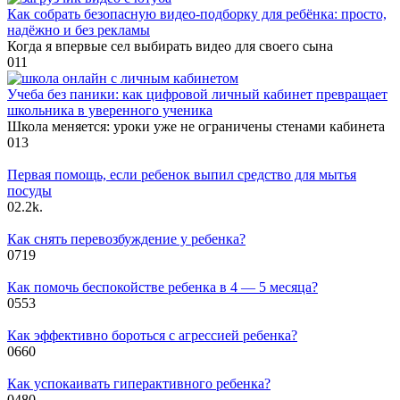
Как собрать безопасную видео‑подборку для ребёнка: просто,
надёжно и без рекламы
Когда я впервые сел выбирать видео для своего сына
0
11
Учеба без паники: как цифровой личный кабинет превращает
школьника в уверенного ученика
Школа меняется: уроки уже не ограничены стенами кабинета
0
13
Первая помощь, если ребенок выпил средство для мытья
посуды
0
2.2k.
Как снять перевозбуждение у ребенка?
0
719
Как помочь беспокойстве ребенка в 4 — 5 месяца?
0
553
Как эффективно бороться с агрессией ребенка?
0
660
Как успокаивать гиперактивного ребенка?
0
480