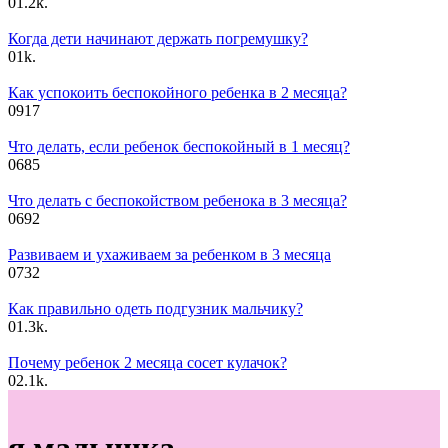
0
1.2k.
Когда дети начинают держать погремушку?
0
1k.
Как успокоить беспокойного ребенка в 2 месяца?
0
917
Что делать, если ребенок беспокойный в 1 месяц?
0
685
Что делать с беспокойством ребенока в 3 месяца?
0
692
Развиваем и ухаживаем за ребенком в 3 месяца
0
732
Как правильно одеть подгузник мальчику?
0
1.3k.
Почему ребенок 2 месяца сосет кулачок?
0
2.1k.
я малышка