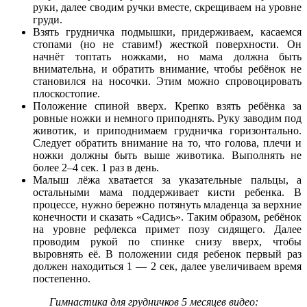
руки, далее сводим ручки вместе, скрещиваем на уровне
груди.
Взять грудничка подмышки, придерживаем, касаемся
стопами (но не ставим!) жесткой поверхности. Он
начнёт топтать ножками, но мама должна быть
внимательна, и обратить внимание, чтобы ребёнок не
становился на носочки. Этим можно спровоцировать
плоскостопие.
Положение спиной вверх. Крепко взять ребёнка за
ровные ножки и немного приподнять. Руку заводим под
животик, и приподнимаем грудничка горизонтально.
Следует обратить внимание на то, что голова, плечи и
ножки должны быть выше животика. Выполнять не
более 2–4 сек. 1 раз в день.
Малыш лёжа хватается за указательные пальцы, а
остальными мама поддерживает кисти ребенка. В
процессе, нужно бережно потянуть младенца за верхние
конечности и сказать «Садись». Таким образом, ребёнок
на уровне рефлекса примет позу сидящего. Далее
проводим рукой по спинке снизу вверх, чтобы
выровнять её. В положении сидя ребенок первый раз
должен находиться 1 — 2 сек, далее увеличиваем время
постепенно.
Гимнастика для грудничков 5 месяцев видео: