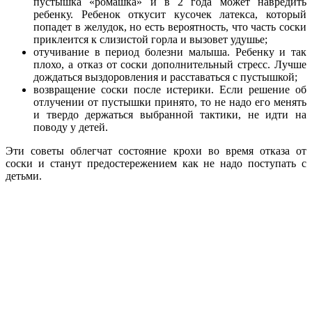
пустышка «ромашка» и в 2 года может навредить
ребенку. Ребенок откусит кусочек латекса, который
попадет в желудок, но есть вероятность, что часть соски
приклеится к слизистой горла и вызовет удушье;
отучивание в период болезни малыша. Ребенку и так
плохо, а отказ от соски дополнительный стресс. Лучше
дождаться выздоровления и расставаться с пустышкой;
возвращение соски после истерики. Если решение об
отлучении от пустышки принято, то не надо его менять
и твердо держаться выбранной тактики, не идти на
поводу у детей.
Эти советы облегчат состояние крохи во время отказа от
соски и станут предостережением как не надо поступать с
детьми.