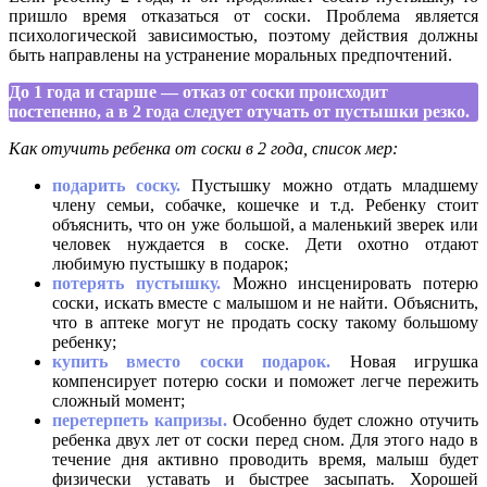
пришло время отказаться от соски. Проблема является
психологической зависимостью, поэтому действия должны
быть направлены на устранение моральных предпочтений.
До 1 года и старше — отказ от соски происходит
постепенно, а в 2 года следует отучать от пустышки резко.
Как отучить ребенка от соски в 2 года, список мер:
подарить соску.
Пустышку можно отдать младшему
члену семьи, собачке, кошечке и т.д. Ребенку стоит
объяснить, что он уже большой, а маленький зверек или
человек нуждается в соске. Дети охотно отдают
любимую пустышку в подарок;
потерять пустышку.
Можно инсценировать потерю
соски, искать вместе с малышом и не найти. Объяснить,
что в аптеке могут не продать соску такому большому
ребенку;
купить вместо соски подарок.
Новая игрушка
компенсирует потерю соски и поможет легче пережить
сложный момент;
перетерпеть капризы.
Особенно будет сложно отучить
ребенка двух лет от соски перед сном. Для этого надо в
течение дня активно проводить время, малыш будет
физически уставать и быстрее засыпать. Хорошей