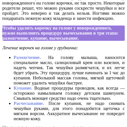
новорожденного на голове корочки, не так просто. Некоторые
родители решат, что можно руками соскрести чешуйки и все
пройдет. Это неверно и так делать нельзя. Ногтями можно
поцарапать нежную кожу младенца и занести инфекцию.
Чтобы удалить корочку на голове у новорожденного,
нужно выполнить процедуру вычесывания в три этапа:
размягчение, купание, вычесывание.
Лечение корочек на голове у грудничка:
Размягчение.
На голову малыша, наносится
специальное масло, салициловый крем или вазелин, и
надеть чепчик. Так чешуйки размягчатся, и их легче
будет убрать. Эту процедуру, лучше начинать за 1 час до
купания. Небольшой массаж головы, мягкой щеточкой
поможет удалить чешуйки быстрее.
Купание.
Водные процедуры проводим, как всегда —
осторожно намыливаем головку детским шампунем.
Смывать моющее средство надо очень тщательно.
Расчесывание.
После купания, не надо снимать
чешуйки руками, для этого понадобится щеточка с
мягким ворсом. Аккуратное вычесывание не повредит
нежную кожу.