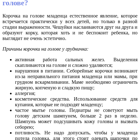
голове?
Корочка на голове младенца естественное явление, которое
встречается практически у всех детей, но только в разной
стадии выраженности. Чешуйки наслаиваются друг на друга и
образуют корку, которая хоть и не беспокоит ребенка, но
выглядит не очень эстетично.
Причины корочки на голове у грудничка:
активная работа сальных желез. Выделения
скапливаются на голове и сложно удаляются;
нарушения в питании. Себорейные корочки возникают
из-за неправильного питания младенца или мамы, при
грудном вскармливании. Маме необходимо ограничить
жирную, копченую и сладкую пищу;
аллергия;
косметические средства. Использование средств для
купания, которые не подходят младенцу;
частое мытье головы. Педиатры не советуют мыть
голову детским шампунем, больше 2 раз в неделю.
Шампунь может подсушивать кожу головы и вызвать
себорею;
потливость. Не надо допускать, чтобы у младенца
потела головка, для этого стоит одевать шапочки по