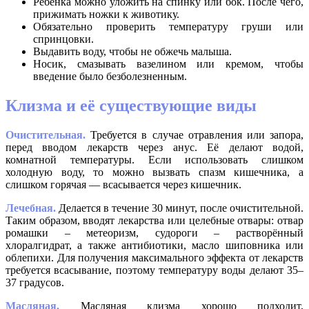
Ребёнка можно уложить на спинку или бок. После чего,
прижимать ножки к животику.
Обязательно проверить температуру груши или
спринцовки.
Выдавить воду, чтобы не обжечь малыша.
Носик, смазывать вазелином или кремом, чтобы
введение было безболезненным.
Клизма и её существующие виды
Очистительная.
Требуется в случае отравления или запора,
перед вводом лекарств через анус. Её делают водой,
комнатной температуры. Если использовать слишком
холодную воду, то можно вызвать спазм кишечника, а
слишком горячая — всасывается через кишечник.
Лечебная.
Делается в течение 30 минут, после очистительной.
Таким образом, вводят лекарства или целебные отвары: отвар
ромашки – метеоризм, судороги – растворённый
хлоралгидрат, а также антибиотики, масло шиповника или
облепихи. Для получения максимального эффекта от лекарств
требуется всасывание, поэтому температуру воды делают 35–
37 градусов.
Масляная.
Масляная клизма хорошо подходит,