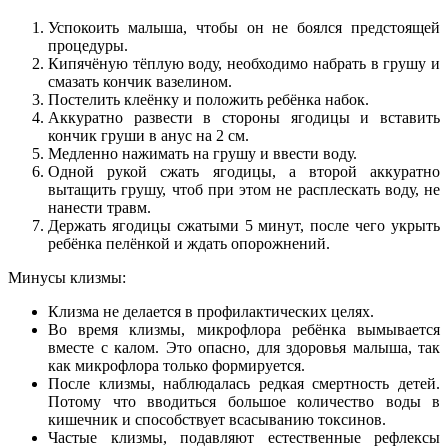
Успокоить малыша, чтобы он не боялся предстоящей
процедуры.
Кипячёную тёплую воду, необходимо набрать в грушу и
смазать кончик вазелином.
Постелить клеёнку и положить ребёнка набок.
Аккуратно развести в стороны ягодицы и вставить
кончик груши в анус на 2 см.
Медленно нажимать на грушу и ввести воду.
Одной рукой сжать ягодицы, а второй аккуратно
вытащить грушу, чтоб при этом не расплескать воду, не
нанести травм.
Держать ягодицы сжатыми 5 минут, после чего укрыть
ребёнка пелёнкой и ждать опорожнений.
Минусы клизмы:
Клизма не делается в профилактических целях.
Во время клизмы, микрофлора ребёнка вымывается
вместе с калом. Это опасно, для здоровья малыша, так
как микрофлора только формируется.
После клизмы, наблюдалась редкая смертность детей.
Потому что вводиться большое количество воды в
кишечник и способствует всасыванию токсинов.
Частые клизмы, подавляют естественные рефлексы