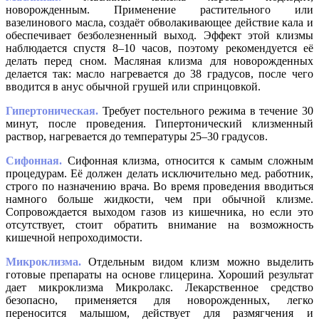
новорожденным. Применение растительного или
вазелинового масла, создаёт обволакивающее действие кала и
обеспечивает безболезненный выход. Эффект этой клизмы
наблюдается спустя 8–10 часов, поэтому рекомендуется её
делать перед сном. Масляная клизма для новорожденных
делается так: масло нагревается до 38 градусов, после чего
вводится в анус обычной грушей или спринцовкой.
Гипертоническая.
Требует постельного режима в течение 30
минут, после проведения. Гипертонический клизменный
раствор, нагревается до температуры 25–30 градусов.
Сифонная.
Сифонная клизма, относится к самым сложным
процедурам. Её должен делать исключительно мед. работник,
строго по назначению врача. Во время проведения вводиться
намного больше жидкости, чем при обычной клизме.
Сопровождается выходом газов из кишечника, но если это
отсутствует, стоит обратить внимание на возможность
кишечной непроходимости.
Микроклизма.
Отдельным
видом клизм можно выделить
готовые препараты на основе глицерина. Хороший результат
дает
микроклизма
Микролакс
. Лекарственное средство
безопасно, применяется для
новорожденных
, легко
переносится малышом, действует для размягчения и