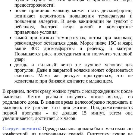
предосторожности;
после прививок малышу может стать дискомфортно,
возникает вероятность повышения температуры и
появления аллергии. В день вакцинации не гуляют с
ребенком, быстрее везут домой в комфортные
привычные условия;
зимой при низких температурах, летом при высоких,
рекомендуют оставаться дома. Мороз ниже 15С и жара
выше 30С дискомфортны и ребенку, и матери.
Повышается риск простудиться или получить тепловой
удар;
дождь и сильный ветер не лучшие условия для
прогулок. Даже в закрытой коляске может образоваться
сквозняк. Мама же рискует простудиться, что не
желательно при близком контакте с младенцем.
В среднем, почти сразу можно гулять с новорожденным после
выписки. Летом реально погулять после выхода из
родильного дома. В зимнее время целесообразно подождать и
выходить не раньше 7-го дня жизни. Продолжительность
первой прогулки – не дольше 15 минут, затем она
увеличивается, достигает 2-х часов.
Следует помнить!
Одежда малыша должна быть максимально
комфортной, из натуральных тканей. Синтетику лучше не