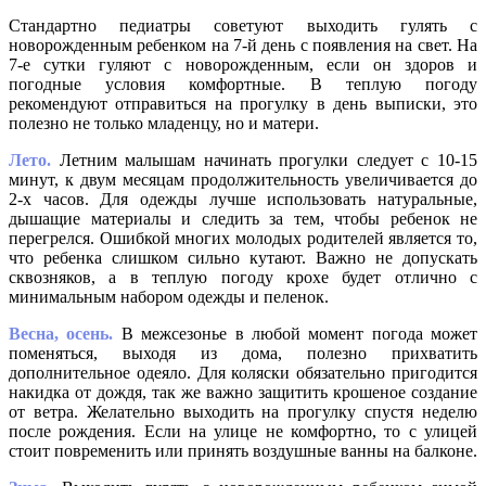
Стандартно педиатры советуют выходить гулять с
новорожденным ребенком на 7-й день с появления на свет. На
7-е сутки гуляют с новорожденным, если он здоров и
погодные условия комфортные. В теплую погоду
рекомендуют отправиться на прогулку в день выписки, это
полезно не только младенцу, но и матери.
Лето.
Летним малышам начинать прогулки следует с 10-15
минут, к двум месяцам продолжительность увеличивается до
2-х часов. Для одежды лучше использовать натуральные,
дышащие материалы и следить за тем, чтобы ребенок не
перегрелся. Ошибкой многих молодых родителей является то,
что ребенка слишком сильно кутают. Важно не допускать
сквозняков, а в теплую погоду крохе будет отлично с
минимальным набором одежды и пеленок.
Весна, осень.
В межсезонье в любой момент погода может
поменяться, выходя из дома, полезно прихватить
дополнительное одеяло. Для коляски обязательно пригодится
накидка от дождя, так же важно защитить крошеное создание
от ветра. Желательно выходить на прогулку спустя неделю
после рождения. Если на улице не комфортно, то с улицей
стоит повременить или принять воздушные ванны на балконе.