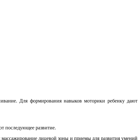
нивание. Для формирования навыков моторики ребенку дают
ют последующее развитие.
я массажирование лицевой зоны и приемы для развития умений