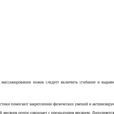
и массажировании ножек следует включить сгибание и вырав
астики помогают закреплению физических умений и активизиру
6 месяцев почти совпадает с предыдущим месяцем. Дополняетс