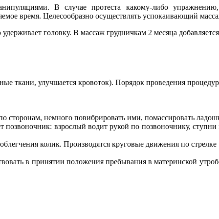
нипуляциями. В случае протеста какому-либо упражнению,
яемое время. Целесообразно осуществлять успокаивающий масса
о удерживает головку. В массаж грудничкам 2 месяца добавляет
ные ткани, улучшается кровоток). Порядок проведения процедур
по сторонам, немного повибрировать ими, помассировать ладош
ет позвоночник: взрослый водит рукой по позвоночнику, ступн
блегчения колик. Производятся круговые движения по стрелке 
овать в принятии положения пребывания в материнской утробе. 