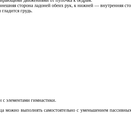
тирающими движениями от пупочка к бедрам.
внешняя сторона ладоней обеих рук, к нижней — внутренняя сто
гладится грудь.
и с элементами гимнастики.
ца можно выполнять самостоятельно с уменьшением пассивны