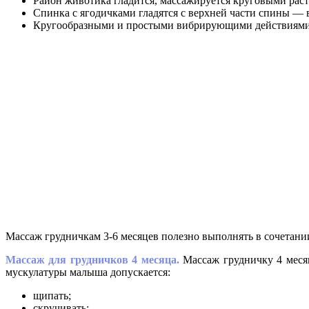
Район животика гладится, массажируется круговыми рас
Спинка с ягодичками гладятся с верхней части спины — 
Кругообразными и простыми вибрирующими действиями 
Массаж грудничкам 3-6 месяцев полезно выполнять в сочетани
Массаж для грудничков 4 месяца.
Массаж грудничку 4 меся
мускулатуры малыша допускается:
щипать;
скручивать;