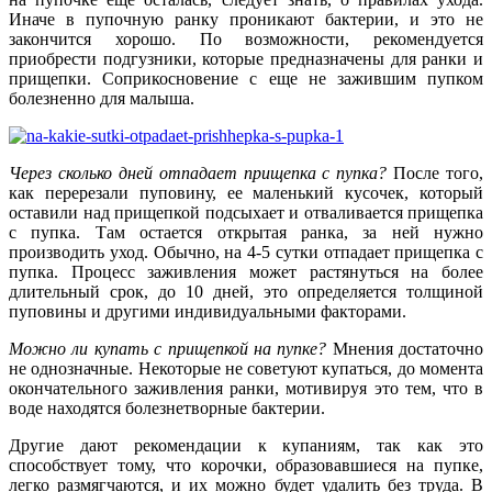
Иначе в пупочную ранку проникают бактерии, и это не
закончится хорошо. По возможности, рекомендуется
приобрести подгузники, которые предназначены для ранки и
прищепки. Соприкосновение с еще не зажившим пупком
болезненно для малыша.
Через сколько дней отпадает прищепка с пупка?
После того,
как перерезали пуповину, ее маленький кусочек, который
оставили над прищепкой подсыхает и отваливается прищепка
с пупка. Там остается открытая ранка, за ней нужно
производить уход. Обычно, на 4-5 сутки отпадает прищепка с
пупка. Процесс заживления может растянуться на более
длительный срок, до 10 дней, это определяется толщиной
пуповины и другими индивидуальными факторами.
Можно ли купать с прищепкой на пупке?
Мнения достаточно
не однозначные. Некоторые не советуют купаться, до момента
окончательного заживления ранки, мотивируя это тем, что в
воде находятся болезнетворные бактерии.
Другие дают рекомендации к купаниям, так как это
способствует тому, что корочки, образовавшиеся на пупке,
легко размягчаются, и их можно будет удалить без труда. В