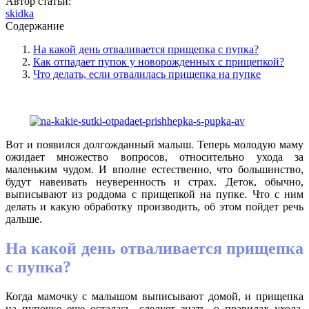
Автор статьи:
skidka
Содержание
На какой день отваливается прищепка с пупка?
Как отпадает пупок у новорожденных с прищепкой?
Что делать, если отвалилась прищепка на пупке
Вот и появился долгожданный малыш. Теперь молодую маму
ожидает множество вопросов, относительно ухода за
маленьким чудом. И вполне естественно, что большинство,
будут навеивать неуверенность и страх. Деток, обычно,
выписывают из роддома с прищепкой на пупке. Что с ним
делать и какую обработку производить, об этом пойдет речь
дальше.
На какой день отваливается прищепка
с пупка?
Когда мамочку с малышом выписывают домой, и прищепка
на пупочке еще осталась, следует знать, о правилах ухода.