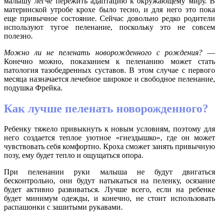
малышу легче пережить адаптацию к окружающему миру. В
материнской утробе крохе было тесно, и для него это пока
еще привычное состояние. Сейчас довольно редко родители
используют тугое пеленание, поскольку это не совсем
полезно.
Можно ли не пеленать новорожденного с рождения?
—
Конечно можно, показанием к пеленанию может стать
патология тазобедренных суставов. В этом случае с первого
месяца назначается лечебное широкое и свободное пеленание,
подушка Фрейка.
Как лучше пеленать новорожденного?
Ребенку тяжело привыкнуть к новым условиям, поэтому для
него создается теплое уютное «гнездышко», где он может
чувствовать себя комфортно. Кроха сможет занять привычную
позу, ему будет тепло и ощущаться опора.
При пеленании руки малыша не будут двигаться
бесконтрольно, они будут натыкаться на пеленку, осязание
будет активно развиваться. Лучше всего, если на ребенке
будет минимум одежды, и конечно, не стоит использовать
распашонки с зашитыми рукавами.