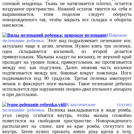
спинкой младенца. Ткань не натягивается плотно, остается
воздушное пространство. Нижний остаток тянется на себя и
выравнивается, этим подолом следует обернуть
новорожденного так, чтобы закрыть все складки и обороты
наискосок.
Широкое
пеленание ребенка.
Этот вид подразумевает пеленание ног,
актуально чаще в целях лечения. Нужно взять три пеленки,
одна складывается косынкой, из второй делается
прямоугольник. Малыша кладут на косынку, ее верхний край
проходит на уровне пояса, прямоугольник же протягивается
между ног, как подгузник. Далее, нижняя часть косынки
подтягивается между ног, боковые вокруг поясницы. Ноги
поджимаются под 90 градусов. Третья пеленка имитирует
мешок и фиксирует ноги малыша. Такое пеленание ребенка
используется при нарушениях опорно-двигательного аппарата
и при дисплазии.
Классическое (тугое)
пеленание ребенка.
Пеленка выкладывается в виде ромба,
угол сверху сгибается внутрь, чтобы малыш спокойно
поместился на свободном пространстве. Новорожденного
располагают на спине, шея на крае ромба, согнутого во
внутрь. Затем нужно прижать левую руку крохи к телу,