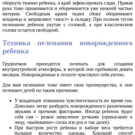
обернуть тканью ребенка, а край зафиксировать сзади. Правая
рука тоже прижимается и оборачивается уже нижней частью
материи. Свободным краем ткани сбоку оборачивают
младенца и заправляют «хвост» в складку. При полном тугом
пеленании ребенок укутан с головой, а при классическом
голова остается свободной.
Техника пеленания новорожденного
ребенка
Грудничков приходится пеленать для создания
внутриутробной атмосферы, в которой они пребывали девять
месяцев. Новорожденные в тесноте чувствуют себя уютно.
Для мам пеленание тоже имеет свои преимущества, и они
пеленают детей по таким причинам:
У младенцев повышена чувствительность во время сна.
Довольно легко разбудить новорожденного различными
звуками и прочими факторами. Иногда ребенок будит
себя сам – резкое шевеление ручками (прикасание к
лицу, «выбивание» соски изо рта и так далее).
При быстром росте ребенка и наборе веса требуется
большое количество одежды. Хороший способ