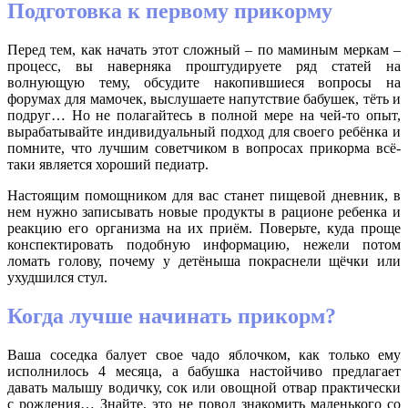
Подготовка к первому прикорму
Перед тем, как начать этот сложный – по маминым меркам –
процесс, вы наверняка проштудируете ряд статей на
волнующую тему, обсудите накопившиеся вопросы на
форумах для мамочек, выслушаете напутствие бабушек, тёть и
подруг… Но не полагайтесь в полной мере на чей-то опыт,
вырабатывайте индивидуальный подход для своего ребёнка и
помните, что лучшим советчиком в вопросах прикорма всё-
таки является хороший педиатр.
Настоящим помощником для вас станет пищевой дневник, в
нем нужно записывать новые продукты в рационе ребенка и
реакцию его организма на их приём. Поверьте, куда проще
конспектировать подобную информацию, нежели потом
ломать голову, почему у детёныша покраснели щёчки или
ухудшился стул.
Когда лучше начинать прикорм?
Ваша соседка балует свое чадо яблочком, как только ему
исполнилось 4 месяца, а бабушка настойчиво предлагает
давать малышу водичку, сок или овощной отвар практически
с рождения… Знайте, это не повод знакомить маленького со