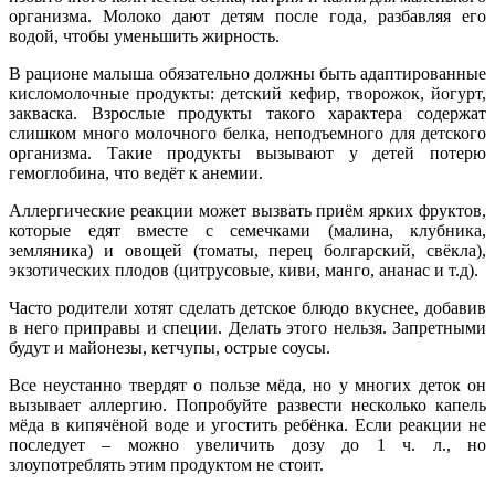
организма. Молоко дают детям после года, разбавляя его
водой, чтобы уменьшить жирность.
В рационе малыша обязательно должны быть адаптированные
кисломолочные продукты: детский кефир, творожок, йогурт,
закваска. Взрослые продукты такого характера содержат
слишком много молочного белка, неподъемного для детского
организма. Такие продукты вызывают у детей потерю
гемоглобина, что ведёт к анемии.
Аллергические реакции может вызвать приём ярких фруктов,
которые едят вместе с семечками (малина, клубника,
земляника) и овощей (томаты, перец болгарский, свёкла),
экзотических плодов (цитрусовые, киви, манго, ананас и т.д).
Часто родители хотят сделать детское блюдо вкуснее, добавив
в него приправы и специи. Делать этого нельзя. Запретными
будут и майонезы, кетчупы, острые соусы.
Все неустанно твердят о пользе мёда, но у многих деток он
вызывает аллергию. Попробуйте развести несколько капель
мёда в кипячёной воде и угостить ребёнка. Если реакции не
последует – можно увеличить дозу до 1 ч. л., но
злоупотреблять этим продуктом не стоит.