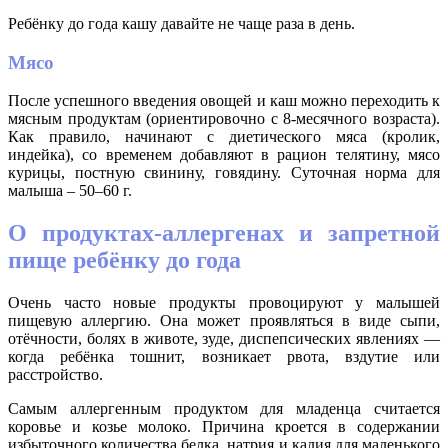
Ребёнку до года кашу давайте не чаще раза в день.
Мясо
После успешного введения овощей и каш можно переходить к
мясным продуктам (ориентировочно с 8-месячного возраста).
Как правило, начинают с диетического мяса (кролик,
индейка), со временем добавляют в рацион телятину, мясо
курицы, постную свинину, говядину. Суточная норма для
малыша – 50–60 г.
О продуктах-аллергенах и запретной
пище ребёнку до года
Очень часто новые продукты провоцируют у малышей
пищевую аллергию. Она может проявляться в виде сыпи,
отёчности, болях в животе, зуде, диспепсических явлениях —
когда ребёнка тошнит, возникает рвота, вздутие или
расстройство.
Самым аллергенным продуктом для младенца считается
коровье и козье молоко. Причина кроется в содержании
избыточного количества белка, натрия и калия для маленького