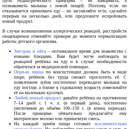
Цель педиатрического прикорма – не накормить, а
познакомить малыша с новой пищей. Поэтому, если он
отказывается принимать еду – не заставляйте есть: сделайте
перерыв на несколько дней, или предложите испробовать
новый продукт.
В случае возникновения аллергических реакций, расстройств
пищеварения отменяйте прикорм до момента нормализации
работы детского организма.
Завтрак и обед
– оптимальное время для знакомства с
новыми блюдами. Вам будет легче наблюдать за
реакцией ребёнка на еду и в случае необходимости
обратиться за медицинской помощью.
Первая пища
по консистенции должна быть в виде
пюре, ребёнок без труда сможет проглотить её. С
появлением зубов постепенно переводите малыша на
еду погуще, а ближе к годовалому возрасту измельчайте
её на маленькие кусочки.
Любой новый продукт
давайте ребёнку на протяжении
7–14 дней с 1 ч. л. (в первый день), постепенно
увеличивая до объёма 100–150 г. (в конец периода).
После прикорма обязательно предлагайте ему
материнское молоко или привычную смесь.
На каждый приём пищи готовьте
исключительно
свежее блюдо
. Не добавляйте для вкуса сахар и соль, в