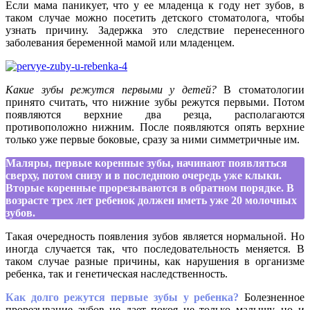
Если мама паникует, что у ее младенца к году нет зубов, в
таком случае можно посетить детского стоматолога, чтобы
узнать причину. Задержка это следствие перенесенного
заболевания беременной мамой или младенцем.
Какие зубы режутся первыми у детей?
В стоматологии
принято считать, что нижние зубы режутся первыми. Потом
появляются верхние два резца, располагаются
противоположно нижним. После появляются опять верхние
только уже первые боковые, сразу за ними симметричные им.
Маляры, первые коренные зубы, начинают появляться
сверху, потом снизу и в последнюю очередь уже клыки.
Вторые коренные прорезываются в обратном порядке. В
возрасте трех лет ребенок должен иметь уже 20 молочных
зубов.
Такая очередность появления зубов является нормальной. Но
иногда случается так, что последовательность меняется. В
таком случае разные причины, как нарушения в организме
ребенка, так и генетическая наследственность.
Как долго режутся первые зубы у ребенка?
Болезненное
прорезывание зубов не дает покоя не только малышу, но и