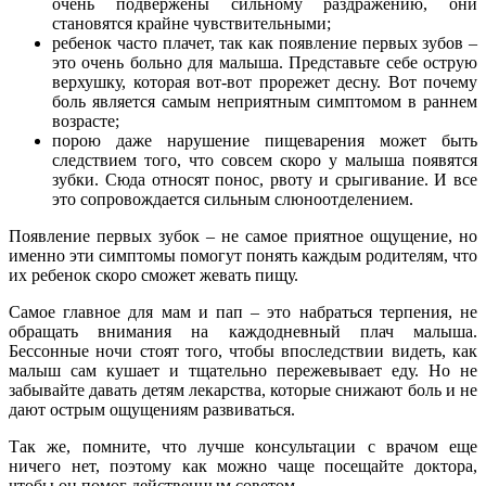
очень подвержены сильному раздражению, они
становятся крайне чувствительными;
ребенок часто плачет, так как появление первых зубов –
это очень больно для малыша. Представьте себе острую
верхушку, которая вот-вот прорежет десну. Вот почему
боль является самым неприятным симптомом в раннем
возрасте;
порою даже нарушение пищеварения может быть
следствием того, что совсем скоро у малыша появятся
зубки. Сюда относят понос, рвоту и срыгивание. И все
это сопровождается сильным слюноотделением.
Появление первых зубок – не самое приятное ощущение, но
именно эти симптомы помогут понять каждым родителям, что
их ребенок скоро сможет жевать пищу.
Самое главное для мам и пап – это набраться терпения, не
обращать внимания на каждодневный плач малыша.
Бессонные ночи стоят того, чтобы впоследствии видеть, как
малыш сам кушает и тщательно пережевывает еду. Но не
забывайте давать детям лекарства, которые снижают боль и не
дают острым ощущениям развиваться.
Так же, помните, что лучше консультации с врачом еще
ничего нет, поэтому как можно чаще посещайте доктора,
чтобы он помог действенным советом.