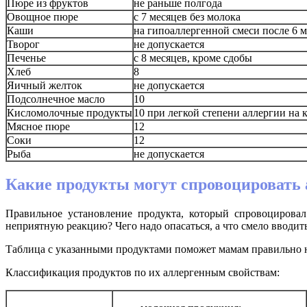
Пюре из фруктов
не раньше полгода
Овощное пюре
с 7 месяцев без молока
Каши
на
гипоаллергенной
смеси после 6 м
Творог
не допускается
Печенье
с 8 месяцев, кроме сдобы
Хлеб
8
Яичный желток
не допускается
Подсолнечное масло
10
Кисломолочные продукты
10 при легкой степени аллергии на 
Мясное пюре
12
Соки
12
Рыба
не допускается
Какие продукты могут спровоцировать
Правильное установление продукта, который спровоцирова
неприятную реакцию? Чего надо опасаться, а что смело вводит
Таблица с указанными продуктами поможет мамам правильно на
Классификация продуктов по их аллергенным свойствам: