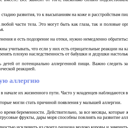
стадию развития, то к высыпаниям на коже и расстройствам пи
 любой части тела. Это могут быть как глаза, так и половые ор
я.
енения и есть подозрение на отеки, нужно немедленно обратитьс
ны учитывать, что если у них есть отрицательные реакции на как
еренять плохую наследственность от бабушки и дедушки настолько
ь детей от потенциально аллергенной пищи. Важно следить за
ической реакцией.
ую аллергию
в начале их жизненного пути. Часто у младенцев наблюдаются 
торые могли стать причиной появления у малышей аллергии.
 время беременности. Действительно, за все месяцы, которые
итрусовые фрукты, дары моря способны повлиять на развитие ал
лностью исключить из своего рациона молоко коровы и заменит