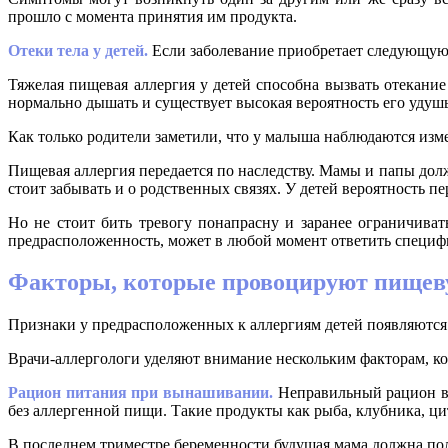
прошло с момента принятия им продукта.
Отеки тела у детей.
Если заболевание приобретает следующую 
Тяжелая пищевая аллергия у детей способна вызвать отекание
нормально дышать и существует высокая вероятность его удушь
Как только родители заметили, что у малыша наблюдаются изм
Пищевая аллергия передается по наследству. Мамы и папы долж
стоит забывать и о родственных связях. У детей вероятность п
Но не стоит бить тревогу понапрасну и заранее ограничиват
предрасположенность, может в любой момент ответить специф
Факторы, которые провоцируют пищев
Признаки у предрасположенных к аллергиям детей появляются 
Врачи-аллергологи
уделяют внимание нескольким факторам, ко
Рацион питания при вынашивании.
Неправильный рацион во
без аллергенной пищи. Такие продукты как рыба, клубника, ц
В последнем триместре беременности будущая мама должна по