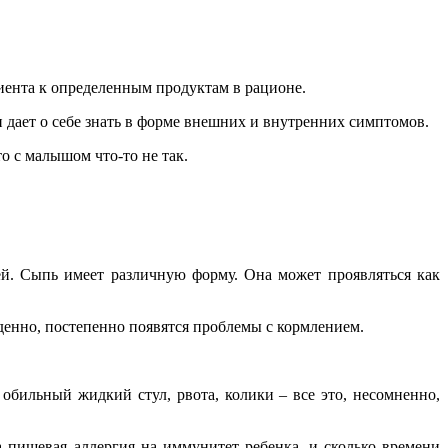
иента к определенным продуктам в рационе.
дает о себе знать в форме внешних и внутренних симптомов.
 с малышом что-то не так.
й. Сыпь имеет различную форму. Она может проявляться как
жденно, постепенно появятся проблемы с кормлением.
 обильный жидкий стул, рвота, колики – все это, несомненно,
а пищевая аллергия на иммунитет ребенка, и сколько времени