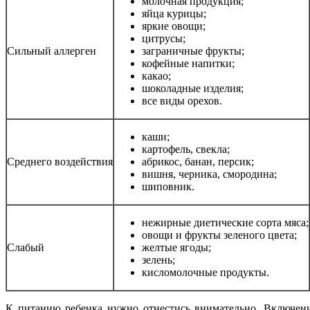
молочная продукция;
яйца курицы;
яркие овощи;
цитрусы;
Сильный аллерген
заграничные фрукты;
кофейные напитки;
какао;
шоколадные изделия;
все виды орехов.
каши;
картофель,
свекла
;
Среднего воздействия
абрикос, банан, персик;
вишня, черника, смородина;
шиповник.
нежирные диетические сорта мяса;
овощи и фрукты зеленого цвета;
Слабый
желтые ягоды;
зелень;
кисломолочные продукты.
К питанию ребенка нужно отнестись внимательно. Включение