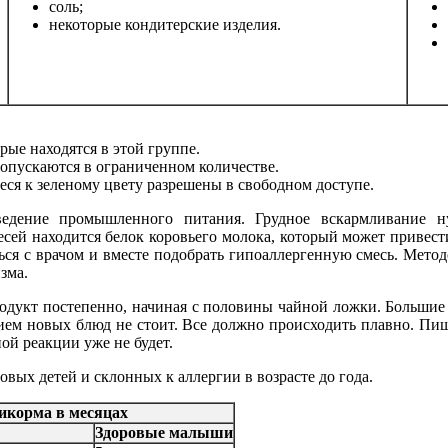
соль;
некоторые кондитерские изделия.
ые находятся в этой группе.
допускаются в ограниченном количестве.
ся к зеленому цвету разрешены в свободном доступе.
ведение промышленного питания. Грудное вскармливание 
сей находится белок коровьего молока, который может привести 
ся с врачом и вместе подобрать
гипоаллергенную
смесь. Метод
зма.
дукт постепенно, начиная с половины чайной ложки. Большие
ием новых блюд не стоит. Все должно происходить плавно. Пищ
ой реакции уже не будет.
вых детей и склонных к аллергии в возрасте до года.
икорма в месяцах
Здоровые малыши