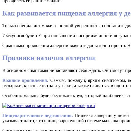
преодолеть ее ранние стадии.
Как развивается пищевая аллергия у д
Только специалист может с полной уверенностью поставить ди
Иммуноглобулин Е при повышении восприимчивости вступает в
Симптомы проявления аллергии выявить достаточно просто. На
Признаки наличия аллергии
В основном симптомы не заставляют себя ждать. Они могут про
Кожные проявления.
Самым, пожалуй, ярким симптомом, ко
пузырьки, красные пятна и узелки, а также сливаться в однот
Особенно малыша будет беспокоить зуд, который наиболее част
Пищеварительные недомогания.
Пищевая аллергия у детей 
указывает на то, что в пищеварительной системе малыша проис
Симптомы могут возникнуть один за другим или же сразу все