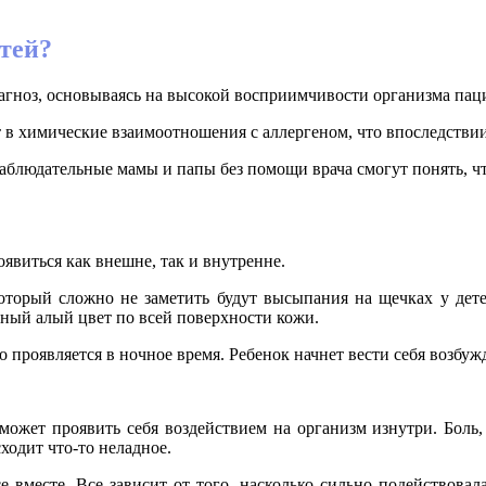
етей?
агноз, основываясь на высокой восприимчивости организма пац
 химические взаимоотношения с аллергеном, что впоследствии 
блюдательные мамы и папы без помощи врача смогут понять, что
явиться как внешне, так и внутренне.
торый сложно не заметить будут высыпания на щечках у дете
онный алый цвет по всей поверхности кожи.
о проявляется в ночное время. Ребенок начнет вести себя возбу
может проявить себя воздействием на организм изнутри. Боль,
ходит что-то неладное.
 вместе. Все зависит от того, насколько сильно подействовал