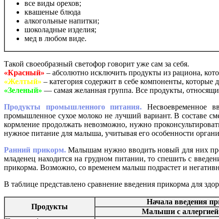
все виды орехов;
квашеные блюда
алкогольные напитки;
шоколадные изделия;
мед в любом виде.
Такой своеобразный светофор говорит уже сам за себя.
«Красный»
– абсолютно исключить продукты из рациона, котор
«Желтый»
– категория содержит в себе компоненты, которые 
«Зеленый»
— самая желанная группа. Все продукты, относящие
Продукты промышленного питания.
Несвоевременное в
промышленное сухое молоко не лучший вариант. В составе сме
кормление продолжать невозможно, нужно проконсультировать
нужное питание для малыша, учитывая его особенности органи
Ранний прикорм.
Малышам нужно вводить новый для них про
младенец находится на грудном питании, то спешить с введен
прикорма. Возможно, со временем малыш подрастет и негативн
В таблице представлено сравнение введения прикорма для здоро
Начала введения пр
Продукты
Малыши с аллергией