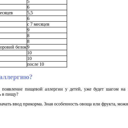
5
6
есяцев
5,5
6
с 7 месяцев
9
8
8
коровий белок
9
10
10
после 10
 аллергию?
л появление пищевой аллергии у детей, уже будет шагом н
ь в пищу?
чать ввод прикорма. Зная особенность овоща или фрукта, можно