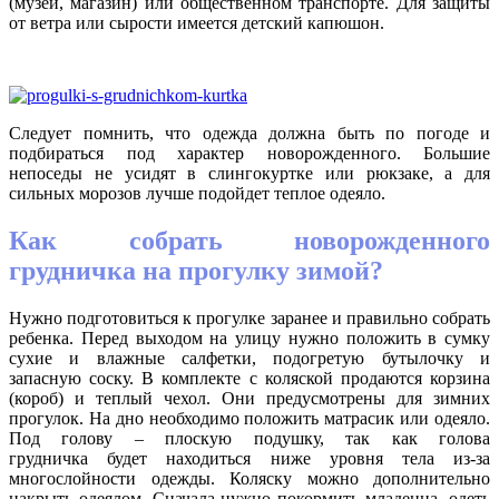
(музей, магазин) или общественном транспорте. Для защиты
от ветра или сырости имеется детский капюшон.
Следует помнить, что одежда должна быть по погоде и
подбираться под характер новорожденного. Большие
непоседы не усидят в слингокуртке или рюкзаке, а для
сильных морозов лучше подойдет теплое одеяло.
Как собрать новорожденного
грудничка на прогулку зимой?
Нужно подготовиться к прогулке заранее и правильно собрать
ребенка. Перед выходом на улицу нужно положить в сумку
сухие и влажные салфетки, подогретую бутылочку и
запасную соску. В комплекте с коляской продаются корзина
(короб) и теплый чехол. Они предусмотрены для зимних
прогулок. На дно необходимо положить матрасик или одеяло.
Под голову – плоскую подушку, так как голова
грудничка будет находиться ниже уровня тела из-за
многослойности одежды. Коляску можно дополнительно
накрыть одеялом. Сначала нужно покормить младенца, одеть