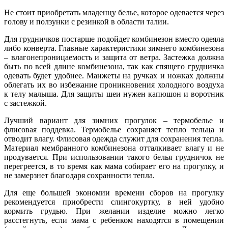
Не стоит приобретать младенцу белье, которое одевается через
голову и ползунки с резинкой в области талии.
Для грудничков постарше подойдет комбинезон вместо одеяла
либо конверта. Главные характеристики зимнего комбинезона
– влагонепроницаемость и защита от ветра. Застежка должна
быть по всей длине комбинезона, так как спящего грудничка
одевать будет удобнее. Манжеты на ручках и ножках должны
облегать их во избежание проникновения холодного воздуха
к телу малыша. Для защиты шеи нужен капюшон и воротник
с застежкой.
Лучший вариант для зимних прогулок – термобелье и
флисовая поддевка. Термобелье сохраняет тепло тельца и
отводит влагу. Флисовая одежда служит для сохранения тепла.
Материал мембранного комбинезона отталкивает влагу и не
продувается. При использовании такого белья грудничок не
перегреется, в то время как мама собирает его на прогулку, и
не замерзнет благодаря сохранности тепла.
Для еще большей экономии времени сборов на прогулку
рекомендуется приобрести слингокуртку, в ней удобно
кормить грудью. При желании изделие можно легко
расстегнуть, если мама с ребенком находятся в помещении