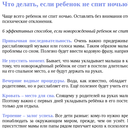
Что делать, если ребенок не спит ночью
Чаще всего ребенок не спит ночью. Оставлять без внимания от
психические отклонения.
6 эффективных способов, если новорожденный ребенок не спит
Привычная последовательность.
Очень важно придерживат
расслабляющей музыки или голоса мамы. Таким образом малыш
проблемы со сном. Полезно будет ввести кодовую фразу, напри
Не упустить момент.
Бывает, что мама укладывает малыша в кр
тому, что новорождённый ребёнок не спит в постели длительно
на его спальное место, а не будут держать на руках.
Вечерние водные процедуры.
Вода, как известно, обладае
родителями, но и расслабляет его. Ещё полезнее будет учить ег
Кровать – место для сна.
Спящему у родителей на руках малыш
Поэтому важно с первых дней укладывать ребёнка в его посте
только для отдыха.
Терпение – залог успеха.
Все дети разные: кому-то нужно вре
понаблюдать за окружающим миром, прежде, чем он уснёт. 
присутствие мамы или папы рядом приучает кроху к психологич