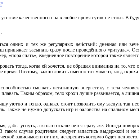
?
сутствие качественного сна в любое время суток не стоит. В б
:
ься одних и тех же регулярных действий: дневная или вечер
 привыкает засыпать сразу после проведённого «ритуала». Ос
мер, «пора спать», ежедневное повторение которой также являетс
овать тогда, когда ей хочется, не обращая внимания на то, что
е время. Поэтому, важно ловить именно тот момент, когда кроха 
т способностью смывать негативную энергетику с тела челове
о плавать. Таким образом, тело крохи лучше развивается, а лишня
у уютно и тепло, однако, стоит позволить ему заснуть так неск
ль. Также не нужно допускать игр и баловства на спальном мест
мя, дабы уснуть, а кто-то отключается сразу же. Иногда новор
В таком случае родителям следует запастись выдержкой и не 
еской зависимости от них, искоренить которую будет непросто.