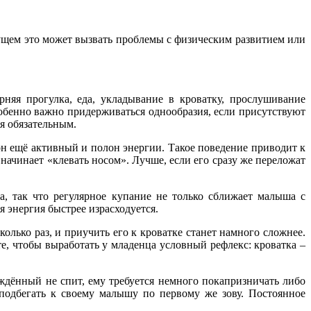
удущем это может вызвать проблемы с физическим развитием или
няя прогулка, еда, укладывание в кроватку, прослушивание
обенно важно придерживаться однообразия, если присутствуют
я обязательным.
 он ещё активный и полон энергии. Такое поведение приводит к
начинает «клевать носом». Лучше, если его сразу же переложат
ка, так что регулярное купание не только сближает малыша с
я энергия быстрее израсходуется.
олько раз, и приучить его к кроватке станет намного сложнее.
е, чтобы выработать у младенца условный рефлекс: кроватка –
ождённый не спит, ему требуется немного покапризничать либо
подбегать к своему малышу по первому же зову. Постоянное