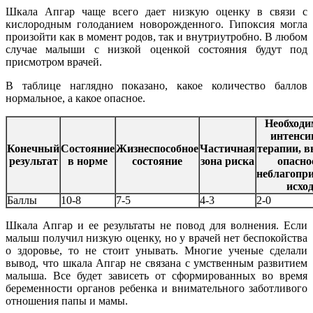
Шкала Апгар чаще всего дает низкую оценку в связи с
кислородным голоданием новорожденного. Гипоксия могла
произойти как в момент родов, так и внутриутробно. В любом
случае малыши с низкой оценкой состояния будут под
присмотром врачей.
В таблице наглядно показано, какое количество баллов
нормальное, а какое опасное.
Необходи
интенси
Конечный
Состояние
Жизнеспособное
Частичная
терапии, 
результат
в норме
состояние
зона риска
опасно
неблагопр
исхо
Баллы
10-8
7-5
4-3
2-0
Шкала Апгар и ее результаты не повод для волнения. Если
малыш получил низкую оценку, но у врачей нет беспокойства
о здоровье, то не стоит унывать. Многие ученые сделали
вывод, что шкала Апгар не связана с умственным развитием
малыша. Все будет зависеть от сформированных во время
беременности органов ребенка и внимательного заботливого
отношения папы и мамы.