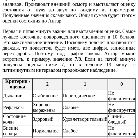
анализов. Производят внешний осмотр и выставляют оценку
состояния от нуля до двух по каждому из параметров.
Полученные значения складывают. Общая сумма будет итогом
оценки состояния по Апгар.
Первая и пятая минута важны для выставления оценки. Самое
лучшее состояние новорожденного оценивают в 10 баллов.
Это максимальное значение. Поскольку подсчет производится
дважды, то показатель будет иметь две цифры, записанные
через дробь. Поэтому под графой шкала Апгар можно
встретить, к примеру, значение 7/8. Если на пятой минуте
получена оценка ниже 7, то в течение 19 минут с
пятиминутным интервалом продолжают наблюдение.
Критерии \
2
1
0
оценка
Не
Дыхание
Стабильное
Периодическое
фиксируется
Хорошо
Не
Рефлексы
Слабые
выражены
фиксируется
Состояние
Синий,
Здоровый
Удовлетворительный
кожи
бледный
Биение
Не
Нормальное
Слабое
сердца
фиксируется