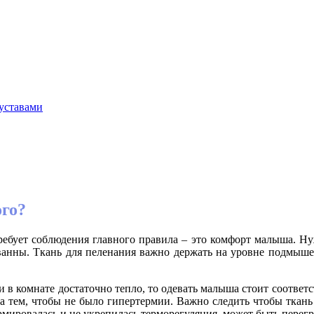
уставами
ого?
ебует соблюдения главного правила – это комфорт малыша. Нуж
ванны. Ткань для пеленания важно держать на уровне подмышек,
 в комнате достаточно тепло, то одевать малыша стоит соответс
а тем, чтобы не было гипертермии. Важно следить чтобы ткань
рмировалась и не укрепилась терморегуляция, может быть перегр