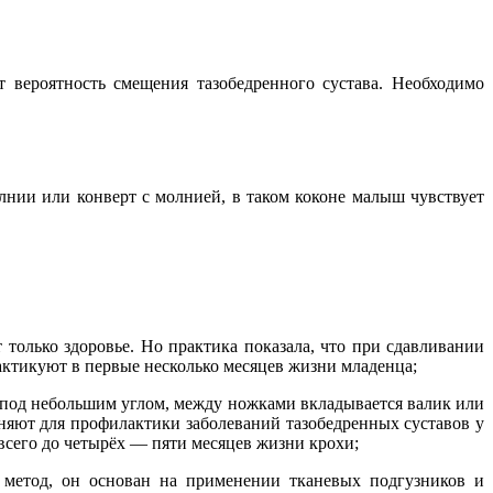
т вероятность смещения тазобедренного сустава. Необходимо
лнии или конверт с молнией, в таком коконе малыш чувствует
 только здоровье. Но практика показала, что при сдавливании
рактикуют в первые несколько месяцев жизни младенца;
ы под небольшим углом, между ножками вкладывается валик или
еняют для профилактики заболеваний тазобедренных суставов у
всего до четырёх — пяти месяцев жизни крохи;
 метод, он основан на применении тканевых подгузников и