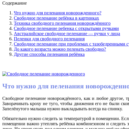
Содержание
Что нужно для пеленания новорожденного?
Свободное пеленание ребёнка в картинках
Техника свободного пеленания новорождённого
Свободное пеленание ребенка с открытыми ручками
Австралийское свободное пеленание — ручки у лица
Пеленки для свободного пеленания
Свободное пеленание при проблемах с тазобедренными с
До какого возраста можно пеленать свободно?
Другие способы пеленания ребёнка
Что нужно для пеленания новорожденн
Свободное пеленание новорождённого, как и любое другое, тр
Заворачивать кроху не туго, чтобы движения его не были ско
Запелёнутого малыша нужно выкладывать всегда на спинку.
Обязательно нужно следить за температурой в помещении. Если
помещении важно утеплять ребёнка комбинезоном и следить з
лицо. Не стоит спать под одним одеялом, у малыша ещё не сфо