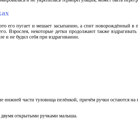
ках
то его пугает и мешает засыпанию, а спит новорождённый в п
его. Взрослея, некоторые детки продолжают также вздрагивать
ле и не будил себя при вздрагивании.
ние нижней части туловища пелёнкой, причём ручки остаются на 
о двумя открытыми ручками малыша.