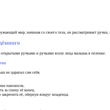
ужающий мир, начиная со своего тела, он рассматривает ручки, к
дённого
 открытыми ручками и ручками возле лица малыша в пеленке.
ами
ш не царапал сам себя.
нки наискосок.
ь за спину её конец.
закрепить её, обернув вокруг младенца.