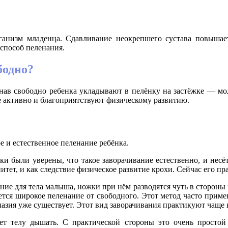
рганизм младенца. Сдавливание неокрепшего сустава повышае
способ пеленания.
бодно?
нав свободно ребенка укладывают в пелёнку на застёжке — мо
е активно и благоприятствуют физическому развитию.
 и естественное пеленание ребёнка.
 были уверены, что такое заворачивание естественно, и несёт
тет, и как следствие физическое развитие крохи. Сейчас его п
ние для тела малыша, ножки при нём разводятся чуть в сторон
ется широкое пеленание от свободного. Этот метод часто прим
азия уже существует. Этот вид заворачивания практикуют чаще 
ет телу дышать. С практической стороны это очень простой