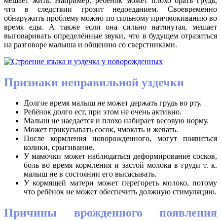
мешает жить. Например: ребёнок может плохо брать грудь,
что в следствии грозит недоеданием. Своевременно
обнаружить проблему можно по сильному причмокиванию во
время еды. А также если она сильно натянутая, мешает
выговаривать определённые звуки, что в будущем отразиться
на разговоре малыша и общению со сверстниками.
Признаки неправильной уздечки
Долгое время малыш не может держать грудь во рту.
Ребёнок долго ест, при этом не очень активно.
Малыш не наедается и плохо набирает весовую норму.
Может прикусывать сосок, чмокать и жевать.
После кормления новорожденного, могут появиться
колики, срыгивание.
У мамочки может наблюдаться деформирование сосков,
боль во время кормления и застой молока в груди т. к.
малыш не в состоянии его высасывать.
У кормящей матери может перегореть молоко, потому
что ребёнок не может обеспечить должную стимуляцию.
Причины врожденного появления