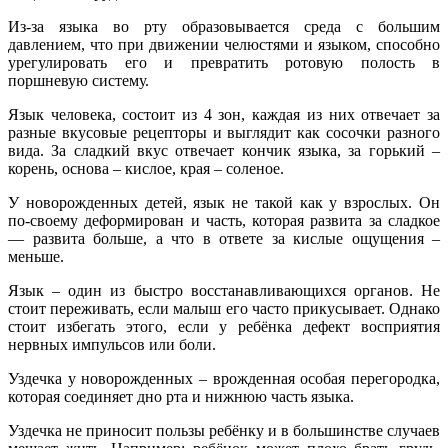
Из-за языка во рту образовывается среда с большим
давлением, что при движении челюстями и языком, способно
урегулировать его и превратить ротовую полость в
поршневую систему.
Язык человека, состоит из 4 зон, каждая из них отвечает за
разные вкусовые рецепторы и выглядит как сосочки разного
вида. За сладкий вкус отвечает кончик языка, за горький –
корень, основа – кислое, края – соленое.
У новорожденных детей, язык не такой как у взрослых. Он
по-своему деформирован и часть, которая развита за сладкое
— развита больше, а что в ответе за кислые ощущения –
меньше.
Язык – один из быстро восстанавливающихся органов. Не
стоит переживать, если малыш его часто прикусывает. Однако
стоит избегать этого, если у ребёнка дефект восприятия
нервных импульсов или боли.
Уздечка у новорожденных – врожденная особая перегородка,
которая соединяет дно рта и нижнюю часть языка.
Уздечка не приносит пользы ребёнку и в большинстве случаев