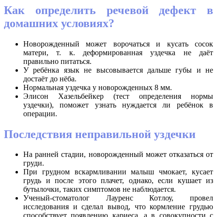
Как определить речевой дефект в
домашних условиях?
Новорожденный может ворочаться и кусать сосок
матери, т. к. деформированная уздечка не даёт
правильно питаться.
У ребёнка язык не высовывается дальше губы и не
достаёт до нёба.
Нормальная уздечка у новорожденных 8 мм.
Элисон Хазельбейкер (тест определения нормы
уздечки), поможет узнать нуждается ли ребёнок в
операции.
Последствия неправильной уздечки
На ранней стадии, новорожденный может отказаться от
груди.
При грудном вскармливании малыш чмокает, кусает
грудь и после этого плачет, однако, если кушает из
бутылочки, таких симптомов не наблюдается.
Ученый-стоматолог Лауренс Котлоу, провел
исследования и сделал вывод, что кормление грудью
способствует появлению кариеса, а в совокупности с