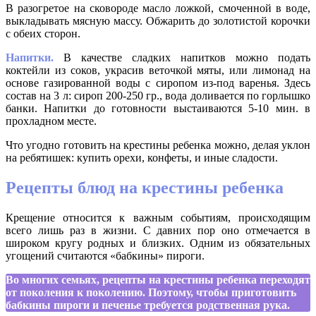
В разогретое на сковороде масло ложкой, смоченной в воде,
выкладывать мясную массу. Обжарить до золотистой корочки
с обеих сторон.
Напитки.
В качестве сладких напитков можно подать
коктейли из соков, украсив веточкой мяты, или лимонад на
основе газированной воды с сиропом из-под варенья. Здесь
состав на 3 л: сироп 200-250 гр., вода доливается по горлышко
банки. Напитки до готовности выстаиваются 5-10 мин. в
прохладном месте.
Что угодно готовить на крестины ребенка можно, делая уклон
на ребятишек: купить орехи, конфеты, и иные сладости.
Рецепты блюд на крестины ребенка
Крещение относится к важным событиям, происходящим
всего лишь раз в жизни. С давних пор оно отмечается в
широком кругу родных и близких. Одним из обязательных
угощений считаются «бабкины» пироги.
Во многих семьях, рецепты на крестины ребенка переходят
от поколения к поколению. Поэтому, чтобы приготовить
бабкины пироги и печенье требуется родственная рука.