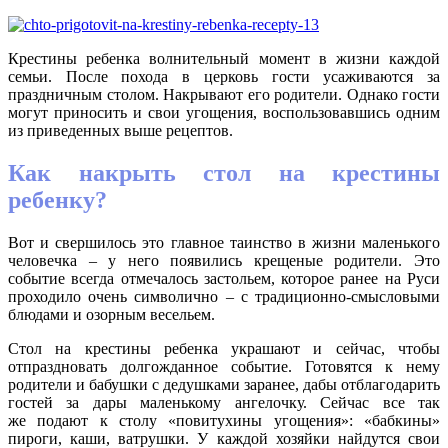
Крестины ребенка волнительный момент в жизни каждой
семьи. После похода в церковь гости усаживаются за
праздничным столом. Накрывают его родители. Однако гости
могут приносить и свои угощения, воспользовавшись одним
из приведенных выше рецептов.
Как накрыть стол на крестины
ребенку?
Вот и свершилось это главное таинство в жизни маленького
человечка – у него появились крещеные родители. Это
событие всегда отмечалось застольем, которое ранее на Руси
проходило очень символично – с традиционно-смысловыми
блюдами и озорным весельем.
Стол на крестины ребенка украшают и сейчас, чтобы
отпраздновать долгожданное событие. Готовятся к нему
родители и бабушки с дедушками заранее, дабы отблагодарить
гостей за дары маленькому ангелочку. Сейчас все так
же подают к столу «повитухины угощения»: «бабкины»
пироги, каши, ватрушки. У каждой хозяйки найдутся свои