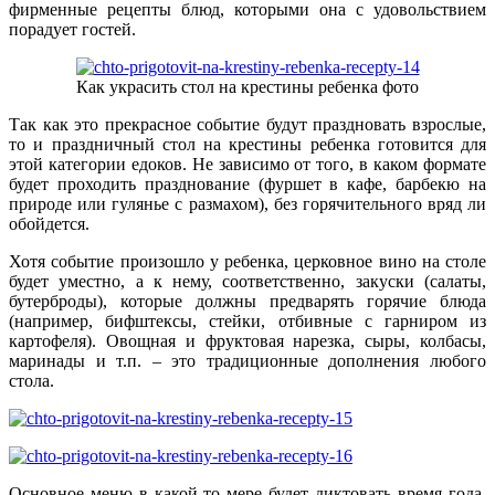
фирменные рецепты блюд, которыми она с удовольствием
порадует гостей.
Как украсить стол на крестины ребенка фото
Так как это прекрасное событие будут праздновать взрослые,
то и праздничный стол на крестины ребенка готовится для
этой категории едоков. Не зависимо от того, в каком формате
будет проходить празднование (фуршет в кафе, барбекю на
природе или гулянье с размахом), без горячительного вряд ли
обойдется.
Хотя событие произошло у ребенка, церковное вино на столе
будет уместно, а к нему, соответственно, закуски (салаты,
бутерброды), которые должны предварять горячие блюда
(например, бифштексы, стейки, отбивные с гарниром из
картофеля). Овощная и фруктовая нарезка, сыры, колбасы,
маринады и т.п. – это традиционные дополнения любого
стола.
Основное меню в какой-то мере будет диктовать время года,