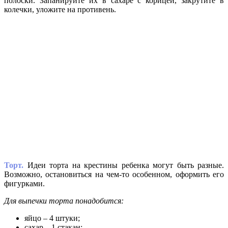
полоски. Запанируйте их в сахаре с корицей, закрутите в
колечки, уложите на противень.
Торт.
Идеи торта на крестины ребенка могут быть разные.
Возможно, остановиться на чем-то особенном, оформить его
фигурками.
Для выпечки торта понадобится:
яйцо – 4 штуки;
сахар – 1 стакан;