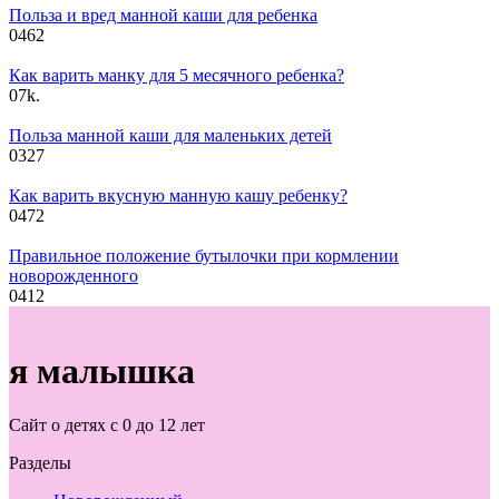
Польза и вред манной каши для ребенка
0
462
Как варить манку для 5 месячного ребенка?
0
7k.
Польза манной каши для маленьких детей
0
327
Как варить вкусную манную кашу ребенку?
0
472
Правильное положение бутылочки при кормлении
новорожденного
0
412
я малышка
Сайт о детях с 0 до 12 лет
Разделы