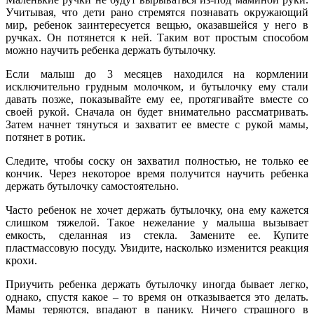
Учитывая, что дети рано стремятся познавать окружающий
мир, ребенок заинтересуется вещью, оказавшейся у него в
ручках. Он потянется к ней. Таким вот простым способом
можно научить ребенка держать бутылочку.
Если малыш до 3 месяцев находился на кормлении
исключительно грудным молочком, и бутылочку ему стали
давать позже, показывайте ему ее, протягивайте вместе со
своей рукой. Сначала он будет внимательно рассматривать.
Затем начнет тянуться и захватит ее вместе с рукой мамы,
потянет в ротик.
Следите, чтобы соску он захватил полностью, не только ее
кончик. Через некоторое время получится научить ребенка
держать бутылочку самостоятельно.
Часто ребенок не хочет держать бутылочку, она ему кажется
слишком тяжелой. Такое нежелание у малыша вызывает
емкость, сделанная из стекла. Замените ее. Купите
пластмассовую посуду. Увидите, насколько изменится реакция
крохи.
Приучить ребенка держать бутылочку иногда бывает легко,
однако, спустя какое – то время он отказывается это делать.
Мамы теряются, впадают в панику. Ничего страшного в