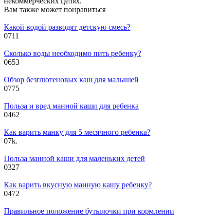
некоммерческих целях.
Вам также может понравиться
Какой водой разводят детскую смесь?
0
711
Сколько воды необходимо пить ребенку?
0
653
Обзор безглютеновых каш для малышей
0
775
Польза и вред манной каши для ребенка
0
462
Как варить манку для 5 месячного ребенка?
0
7k.
Польза манной каши для маленьких детей
0
327
Как варить вкусную манную кашу ребенку?
0
472
Правильное положение бутылочки при кормлении